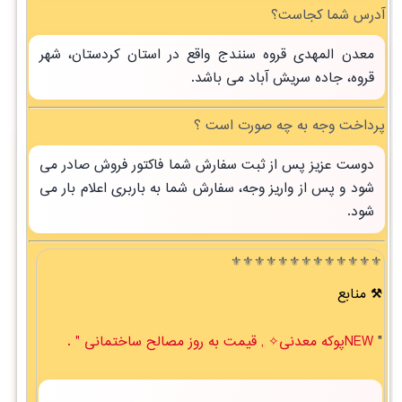
آدرس شما کجاست؟
معدن المهدی قروه سنندج واقع در استان کردستان، شهر
قروه، جاده سریش آباد می باشد.
پرداخت وجه به چه صورت است ؟
دوست عزیز پس از ثبت سفارش شما فاکتور فروش صادر می
شود و پس از واریز وجه، سفارش شما به باربری اعلام بار می
شود.
⚜️⚜️⚜️⚜️⚜️⚜️⚜️⚜️⚜️⚜️⚜️⚜️⚜️
منابع
"
NEWپوکه معدنی✧ , قیمت به روز مصالح ساختمانی " .