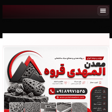
NEWپوکه معدنی✧ , قیمت به روز مصالح ساختمانی - (5909)
(2026)