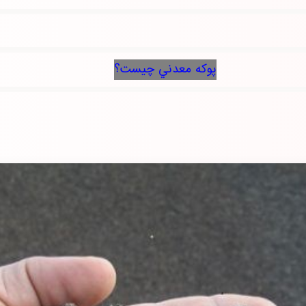
پوكه معدني چيست؟