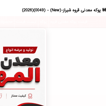
پوکه معدنی قروه شیراز-(New) - (0049)(2026)
قیمت پوکه معدنی قروه
پوکه
لیست قیمت
محصولا