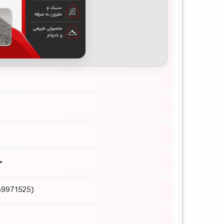
ج
(09189971525 ) و (09189971107 ) بگیرید و یا به دفتر فروش معدن مراجعه کنید.