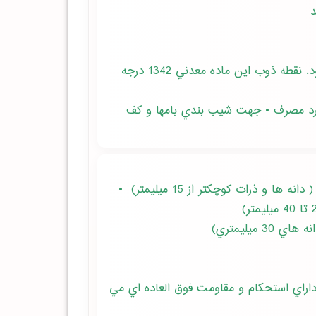
• مقاوم در مقابل آتش سوزي؛ به طوري كه تا 760 درجه سانتيگراد هيچ تغييري در حجم و شكل آن حاصل نمي شود. نقطه ذوب اين ماده معدني 1342 درجه
وارد مصرف • جهت شيب بندي بامها و كف
• براي تهيه بلوكهاي سبك سقفي و ديواري، مو زائيك سبك، بتون سبك، براي قطعات باربر سبك و قطعات جدا كننده ( دانه ها و ذرات كوچكتر از 15 ميليمتر) •
ميليمتري)
داراي استحكام و مقاومت فوق العاده اي مي