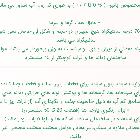
 5/ 0 تا 7 / • ) به طوري كه روي آب شناور مي ماند
• عايق صدا، گرما و سرما
سانتيگراد مي باشد.
ه معدني از ميزان بالاي دوام نسبت به وزن برخوردار مي باشد. م
ساختمان (دانه ها و ذرات كوچكتر از 40 ميليمتر).
سردخانه ها، گرمخانه ها و پوشش لوله هاي حرارتي (دانه هاي 2 تا 40 ميليمتر)
طق كم آب به دليل خاصيت جذب و نگهداري آب (از ذرات ريز تا دانه هاي 30 
• براي رنگبري پارچه ها (قطعات 20 تا 50 ميليمتري)
اي استفاده در ساختمان سدها، اسكله ها و پلها (ذرات پودر مانند)
ه معدني علاوه بر سبكي، در مقابل عوامل مختلف مختلف محيطي نيز 
باشد.