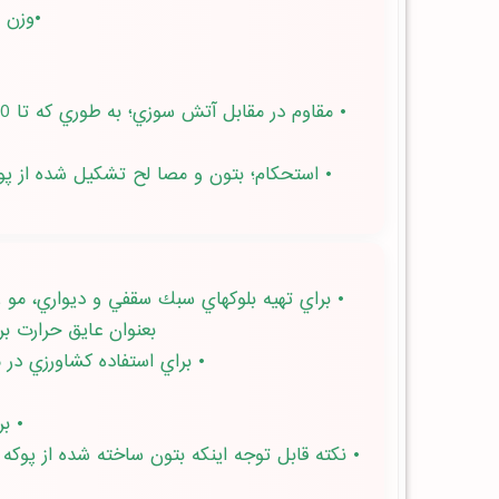
•وزن مخصوص پائين (
• استحكام؛ بتون و مصا لح تشكيل شده از پوك
بعنوان عايق حرارت براي 
• براي استفاده كشاورزي در منا
• بر
• نكته قابل توجه اينكه بتون ساخته شده از پوك