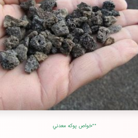
**خواص پوكه معدني