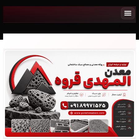
پوکه فندوقی قروه-(New) - (2715)(2026)