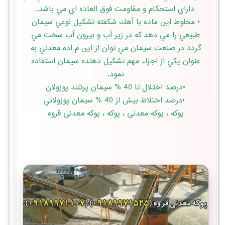
داراي استحكام و مقاومت فوق العاده اي مي باشد.
• مخلوط اين ماده با آهك شكفته تشكيل نوعي سيمان
طبيعي را مي دهد كه در زير آب و بيرون آب سخت مي
گردد در صنعت سيمان مي توان از اين م اده معدني به
عنوان يكي از اجزاء مهم تشكيل دهنده سيمان استفاده
نمود.
•درصد اختلال تا 40 % سيمان پرتلند پوزولان
•درصد اختلاط بيش از 40 % سيمان پوزولاني
پوكه ، پوکه معدنی ، پوکه ، پوکه معدنی قروه