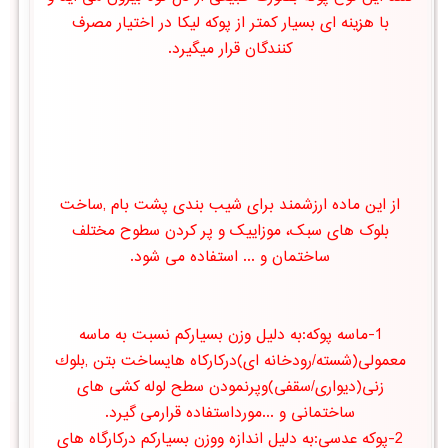
با هزینه ای بسیار کمتر از پوکه لیکا در اختیار مصرف
کنندگان قرار میگیرد.
از این ماده ارزشمند برای شیب بندی پشت بام ,ساخت
بلوک های سبک، موزاییک و پر کردن سطوح مختلف
ساختمان و ... استفاده می شود.
1-ماسه پوكه:به دلیل وزن بسیاركم نسبت به ماسه
معمولی(شسته/رودخانه ای)دركاركاه هایساخت بتن ,بلوك
زنی(دیواری/سقفی)وپرنمودن سطح لوله كشی های
ساختمانی و ...مورداستفاده قرارمی گیرد.
2-پوكه عدسی:به دلیل اندازه ووزن بسیاركم دركارگاه های