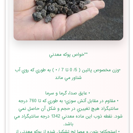
**خواص پوكه معدني
•وزن مخصوص پائين ( 5/ 0 تا 7 / • ) به طوري كه روي آب
شناور مي ماند
• عايق صدا، گرما و سرما
• مقاوم در مقابل آتش سوزي؛ به طوري كه تا 760 درجه
سانتيگراد هيچ تغييري در حجم و شكل آن حاصل نمي
شود. نقطه ذوب اين ماده معدني 1342 درجه سانتيگراد مي
باشد.
• استحكام؛ بتون و مصا لح تشكيل شده از پوكه معدني از