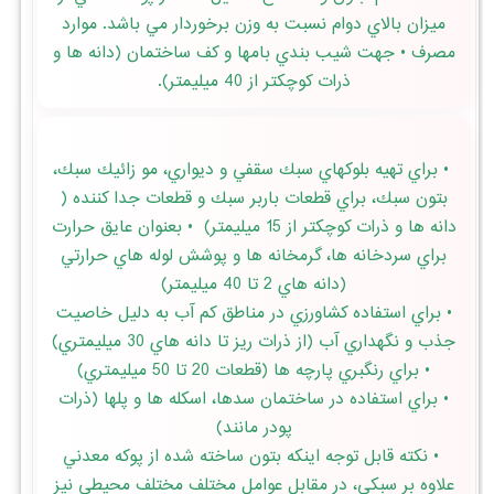
ميزان بالاي دوام نسبت به وزن برخوردار مي باشد. موارد
مصرف • جهت شيب بندي بامها و كف ساختمان (دانه ها و
ذرات كوچكتر از 40 ميليمتر).
• براي تهيه بلوكهاي سبك سقفي و ديواري، مو زائيك سبك،
بتون سبك، براي قطعات باربر سبك و قطعات جدا كننده (
دانه ها و ذرات كوچكتر از 15 ميليمتر) • بعنوان عايق حرارت
براي سردخانه ها، گرمخانه ها و پوشش لوله هاي حرارتي
(دانه هاي 2 تا 40 ميليمتر)
• براي استفاده كشاورزي در مناطق كم آب به دليل خاصيت
جذب و نگهداري آب (از ذرات ريز تا دانه هاي 30 ميليمتري)
• براي رنگبري پارچه ها (قطعات 20 تا 50 ميليمتري)
• براي استفاده در ساختمان سدها، اسكله ها و پلها (ذرات
پودر مانند)
• نكته قابل توجه اينكه بتون ساخته شده از پوكه معدني
علاوه بر سبكي، در مقابل عوامل مختلف مختلف محيطي نيز