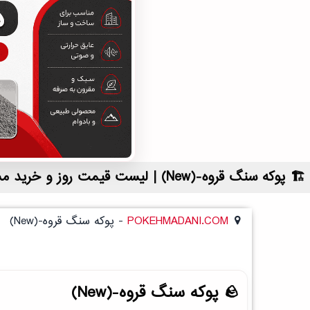
پوکه سنگ قروه-(New) | لیست قیمت روز و خرید مستقیم ، مناسب تر از نمایندگی شهرستان ها
POKEHMADANI.COM
-
پوکه سنگ قروه-(New)
پوکه سنگ قروه-(New)