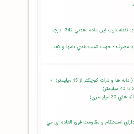
• مقاوم در مقابل آتش سوزي؛ به طوري كه تا 760 درجه سانتيگراد هيچ تغييري در حجم و شكل آن حاصل نمي شود. نقطه ذوب اين ماده معدني 1342 درجه
وارد مصرف • جهت شيب بندي بامها و كف
• براي تهيه بلوكهاي سبك سقفي و ديواري، مو زائيك سبك، بتون سبك، براي قطعات باربر سبك و قطعات جدا كننده ( دانه ها و ذرات كوچكتر از 15 ميليمتر) •
ميليمتري)
داراي استحكام و مقاومت فوق العاده اي مي