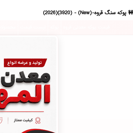
پوکه سنگ قروه-(New) - (3920)(2026)
قیمت پوکه معدنی قروه
پوکه
لیست قیمت
محصولا