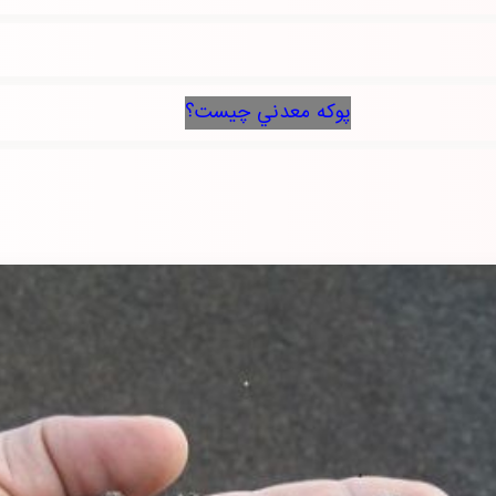
پوكه معدني چيست؟