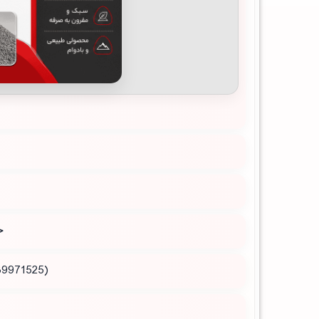
ج
(09189971525 ) و (09189971107 ) بگیرید و یا به دفتر فروش معدن مراجعه کنید.