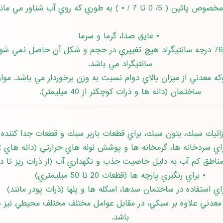
 5/ 0 تا 7 / • ) به طوري كه روي آب شناور مي ماند
• عايق صدا، گرما و سرما
سانتيگراد مي باشد.
ه معدني از ميزان بالاي دوام نسبت به وزن برخوردار مي باشد. م
ساختمان (دانه ها و ذرات كوچكتر از 40 ميليمتر).
سردخانه ها، گرمخانه ها و پوشش لوله هاي حرارتي (دانه هاي 2 تا 40 ميليمتر)
طق كم آب به دليل خاصيت جذب و نگهداري آب (از ذرات ريز تا دانه هاي 30 
• براي رنگبري پارچه ها (قطعات 20 تا 50 ميليمتري)
اي استفاده در ساختمان سدها، اسكله ها و پلها (ذرات پودر مانند)
ه معدني علاوه بر سبكي، در مقابل عوامل مختلف مختلف محيطي نيز 
باشد.