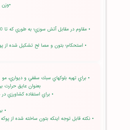
•وزن مخصوص پائين (
• استحكام؛ بتون و مصا لح تشكيل شده از پوك
بعنوان عايق حرارت براي 
• براي استفاده كشاورزي در منا
• بر
• نكته قابل توجه اينكه بتون ساخته شده از پوك