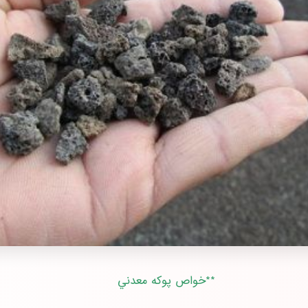
**خواص پوكه معدني