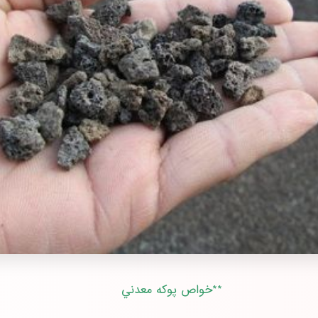
**خواص پوكه معدني