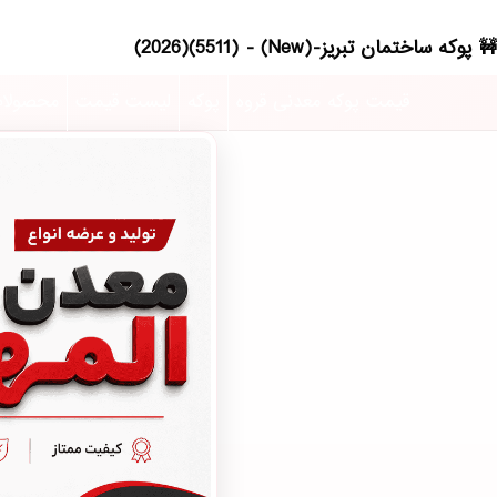
پوکه ساختمان تبریز-(New) - (5511)(2026)
قیمت پوکه معدنی قروه
پوکه
لیست قیمت
محصولا