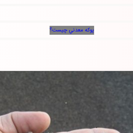
پوكه معدني چيست؟