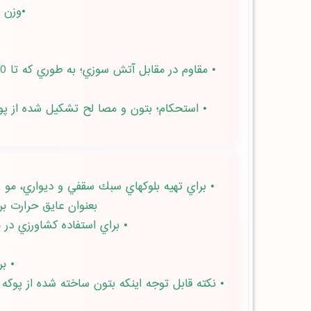
•وزن مخصوص پائين (
• استحكام؛ بتون و مصا لح تشكيل شده از پوك
بعنوان عايق حرارت براي 
• براي استفاده كشاورزي در منا
• بر
• نكته قابل توجه اينكه بتون ساخته شده از پوك