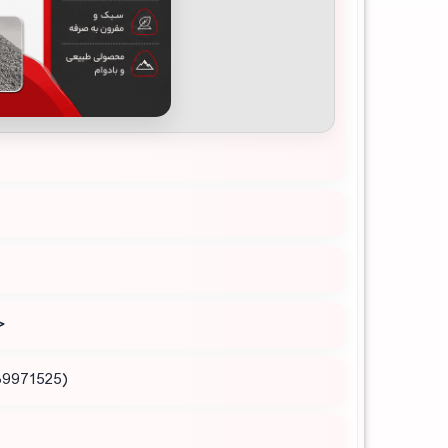
ج
(09189971525 ) و (09189971107 ) بگیرید و یا به دفتر فروش معدن مراجعه کنید.