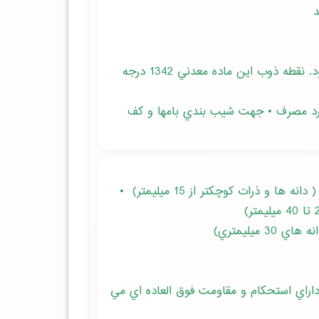
• مقاوم در مقابل آتش سوزي؛ به طوري كه تا 760 درجه سانتيگراد هيچ تغييري در حجم و شكل آن حاصل نمي شود. نقطه ذوب اين ماده معدني 1342 درجه
وارد مصرف • جهت شيب بندي بامها و كف
• براي تهيه بلوكهاي سبك سقفي و ديواري، مو زائيك سبك، بتون سبك، براي قطعات باربر سبك و قطعات جدا كننده ( دانه ها و ذرات كوچكتر از 15 ميليمتر) •
ميليمتري)
داراي استحكام و مقاومت فوق العاده اي مي