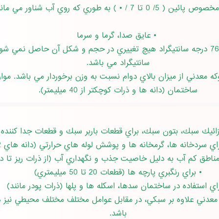
 5/ 0 تا 7 / • ) به طوري كه روي آب شناور مي ماند
• عايق صدا، گرما و سرما
سانتيگراد مي باشد.
ه معدني از ميزان بالاي دوام نسبت به وزن برخوردار مي باشد. م
ساختمان (دانه ها و ذرات كوچكتر از 40 ميليمتر).
سردخانه ها، گرمخانه ها و پوشش لوله هاي حرارتي (دانه هاي 2 تا 40 ميليمتر)
طق كم آب به دليل خاصيت جذب و نگهداري آب (از ذرات ريز تا دانه هاي 30 
• براي رنگبري پارچه ها (قطعات 20 تا 50 ميليمتري)
اي استفاده در ساختمان سدها، اسكله ها و پلها (ذرات پودر مانند)
ه معدني علاوه بر سبكي، در مقابل عوامل مختلف مختلف محيطي نيز 
باشد.