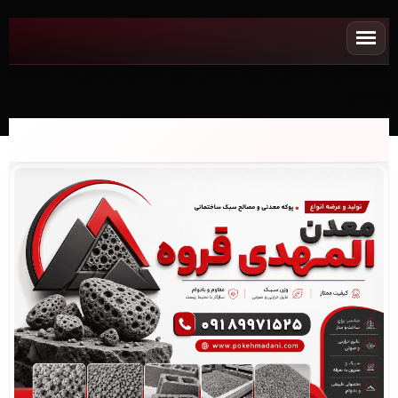
NEWپوکه معدنی✧ پوکه معدنی قروه سنندج در سال 98 - (1840)
(2026)