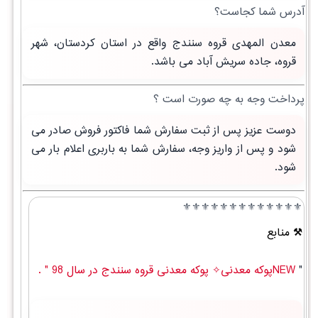
آدرس شما کجاست؟
معدن المهدی قروه سنندج واقع در استان کردستان، شهر
قروه، جاده سریش آباد می باشد.
پرداخت وجه به چه صورت است ؟
دوست عزیز پس از ثبت سفارش شما فاکتور فروش صادر می
شود و پس از واریز وجه، سفارش شما به باربری اعلام بار می
شود.
⚜️⚜️⚜️⚜️⚜️⚜️⚜️⚜️⚜️⚜️⚜️⚜️⚜️
منابع
"
NEWپوکه معدنی✧ پوکه معدنی قروه سنندج در سال 98 " .