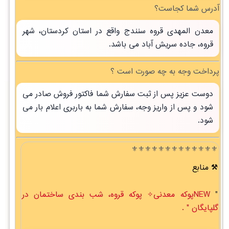
آدرس شما کجاست؟
معدن المهدی قروه سنندج واقع در استان کردستان، شهر
قروه، جاده سریش آباد می باشد.
پرداخت وجه به چه صورت است ؟
دوست عزیز پس از ثبت سفارش شما فاکتور فروش صادر می
شود و پس از واریز وجه، سفارش شما به باربری اعلام بار می
شود.
⚜️⚜️⚜️⚜️⚜️⚜️⚜️⚜️⚜️⚜️⚜️⚜️⚜️
منابع
"
NEWپوکه معدنی✧ پوکه قروه، شب بندی ساختمان در
گلپايگان " .