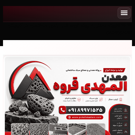
NEWپوکه معدنی✧ پوکه قروه، شب بندی ساختمان در گلپايگان -
(0129)(2026)