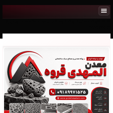
NEWپوکه معدنی✧ پوکه قروه، شب بندی ساختمان در چهاربرج -
(5613)(2026)