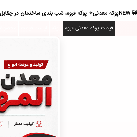
NEWپوکه معدنی✧ پوکه قروه، شب بندی ساختمان در چقابل - (4600)(2026)
قیمت پوکه معدنی قروه
پوکه
لیست قیمت
محصولا