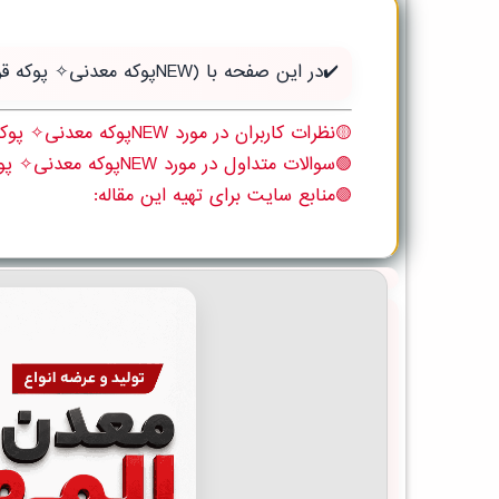
✔️در این صفحه با (NEWپوکه معدنی✧ پوکه قروه، شب بندی ساختمان در چقابل) آن باید بدانید آشنا می شوید:
🟡نظرات کاربران در مورد NEWپوکه معدنی✧ پوکه قروه، شب بندی ساختمان در چقابل
🟢سوالات متداول در مورد NEWپوکه معدنی✧ پوکه قروه، شب بندی ساختمان در چقابل
🟣منابع سایت برای تهیه این مقاله: