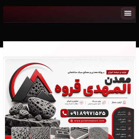
NEWپوکه معدنی✧ پوکه قروه، شب بندی ساختمان در پيرانشهر -
(3116)(2026)