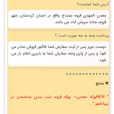
آدرس شما کجاست؟
معدن المهدی قروه سنندج واقع در استان کردستان، شهر
قروه، جاده سریش آباد می باشد.
پرداخت وجه به چه صورت است ؟
دوست عزیز پس از ثبت سفارش شما فاکتور فروش صادر می
شود و پس از واریز وجه، سفارش شما به باربری اعلام بار می
شود.
⚜️⚜️⚜️⚜️⚜️⚜️⚜️⚜️⚜️⚜️⚜️⚜️⚜️
منابع
"
NEWپوکه معدنی✧ پوکه قروه، شب بندی ساختمان در
پيرانشهر " .