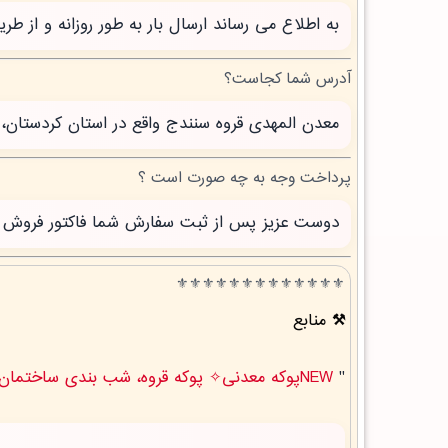
به اطلاع می رساند ارسال بار به طور روزانه و از 
آدرس شما کجاست؟
معدن المهدی قروه سنندج واقع در استان کردستان، 
پرداخت وجه به چه صورت است ؟
دوست عزیز پس از ثبت سفارش شما فاکتور فروش صاد
⚜️⚜️⚜️⚜️⚜️⚜️⚜️⚜️⚜️⚜️⚜️⚜️⚜️
منابع
"
NEWپوکه معدنی✧ پوکه قروه، شب بندی ساختمان در نودان " .