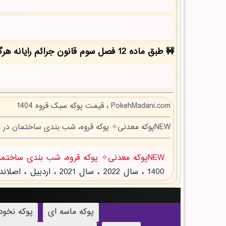
طبق ماده 12 فصل سوم قانون جرائم رایانه هرگونه کپی برداری بدون ذکر منبع مقاله ممنوع بوده و پیگرد قانونی دارد!
PokehMadani.com ، قیمت پوکه سبک قروه 1404
NEWپوکه معدنی✧ پوکه قروه، شب بندی ساختمان در نودان
NEWپوکه معدنی✧ پوکه قروه، شب بندی ساختمان در نودان
پوکه ماسه ای
پوکه نخو