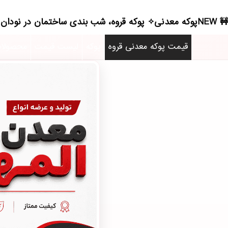
NEWپوکه معدنی✧ پوکه قروه، شب بندی ساختمان در نودان - (4242)(2026)
قیمت پوکه معدنی قروه
پوکه
لیست قیمت
محصولا