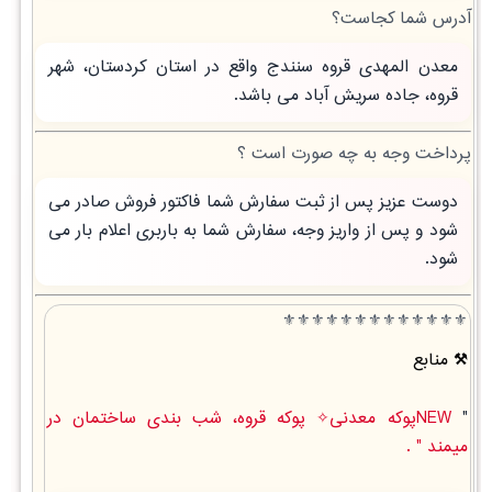
آدرس شما کجاست؟
معدن المهدی قروه سنندج واقع در استان کردستان، شهر
قروه، جاده سریش آباد می باشد.
پرداخت وجه به چه صورت است ؟
دوست عزیز پس از ثبت سفارش شما فاکتور فروش صادر می
شود و پس از واریز وجه، سفارش شما به باربری اعلام بار می
شود.
⚜️⚜️⚜️⚜️⚜️⚜️⚜️⚜️⚜️⚜️⚜️⚜️⚜️
منابع
"
NEWپوکه معدنی✧ پوکه قروه، شب بندی ساختمان در
ميمند " .