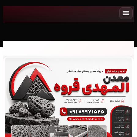
NEWپوکه معدنی✧ پوکه قروه، شب بندی ساختمان در ميمند -
(5631)(2026)