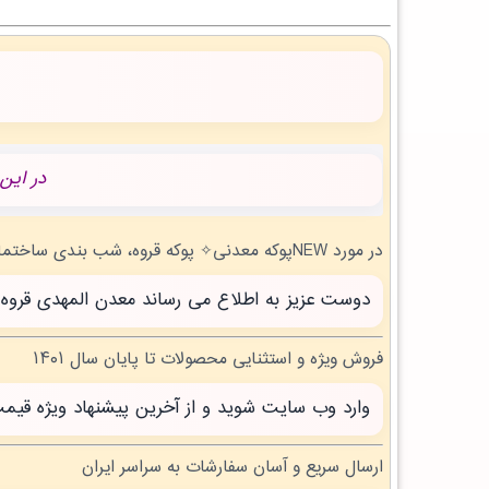
در این
در مورد NEWپوکه معدنی✧ پوکه قروه، شب بندی ساختمان در ميان راهان | بروز رسانی شنبه, 17 مرداد 1405 چه می دانید؟
دوست عزیز به اطلاع می رساند معدن المهدی قروه سنندج با بیش از 20 سال تجربه آماده خدمت 
فروش ویژه و استثنایی محصولات تا پایان سال ۱۴۰۱
وارد وب سایت شوید و از آخرین پیشنهاد ویژه قیم
ارسال سریع و آسان سفارشات به سراسر ایران