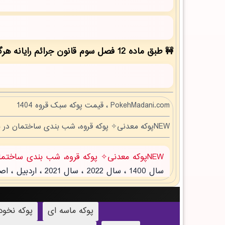
طبق ماده 12 فصل سوم قانون جرائم رایانه هرگونه کپی برداری بدون ذکر منبع مقاله ممنوع بوده و پیگرد قانونی دارد!
PokehMadani.com ، قیمت پوکه سبک قروه 1404
NEWپوکه معدنی✧ پوکه قروه، شب بندی ساختمان در ميان راهان
NEWپوکه معدنی✧ پوکه قروه، شب بندی ساختمان در ميان راهان
پوکه ماسه ای
پوکه نخو