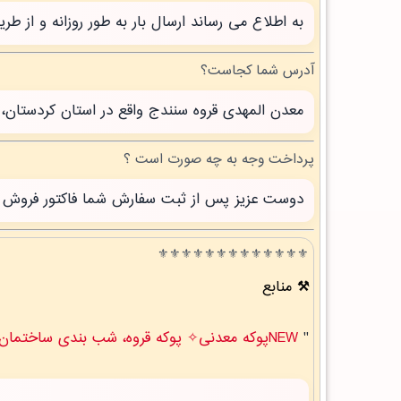
به اطلاع می رساند ارسال بار به طور روزانه و از 
آدرس شما کجاست؟
معدن المهدی قروه سنندج واقع در استان کردستان، 
پرداخت وجه به چه صورت است ؟
دوست عزیز پس از ثبت سفارش شما فاکتور فروش صاد
⚜️⚜️⚜️⚜️⚜️⚜️⚜️⚜️⚜️⚜️⚜️⚜️⚜️
منابع
"
NEWپوکه معدنی✧ پوکه قروه، شب بندی ساختمان در ميان راهان " .