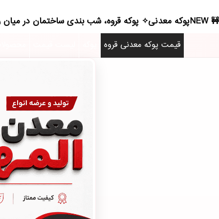
NEWپوکه معدنی✧ پوکه قروه، شب بندی ساختمان در ميان راهان - (1423)(2026)
قیمت پوکه معدنی قروه
پوکه
لیست قیمت
محصولا