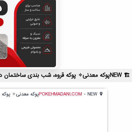
NEWپوکه معدنی✧ پوکه قروه، شب بندی ساختمان در محمودآبادنمونه | لیست قیمت روز و خرید مستقیم ، مناسب تر از نمایندگی شهرستان ها
NEWپوکه معدنی✧ پوکه قروه، شب بندی ساختمان در محمودآبادنمونه
-
POKEHMADANI.COM
NEWپوکه معدنی✧ پوکه قروه، شب بندی ساختمان در محمودآبادنمونه