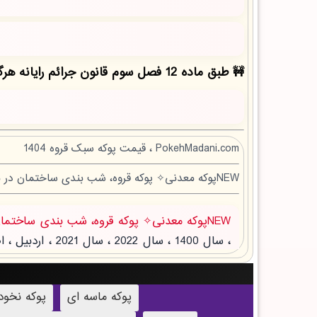
طبق ماده 12 فصل سوم قانون جرائم رایانه هرگونه کپی برداری بدون ذکر منبع مقاله ممنوع بوده و پیگرد قانونی دارد!
PokehMadani.com ، قیمت پوکه سبک قروه 1404
NEWپوکه معدنی✧ پوکه قروه، شب بندی ساختمان در محمودآبادنمونه
NEWپوکه معدنی✧ پوکه قروه، شب بندی ساختمان در محمودآبادنمونه
پوکه ماسه ای
پوکه نخو