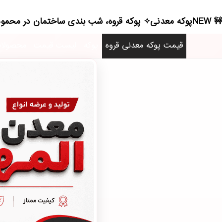
NEWپوکه معدنی✧ پوکه قروه، شب بندی ساختمان در محمودآبادنمونه - (1411)(2026)
قیمت پوکه معدنی قروه
پوکه
لیست قیمت
محصولا