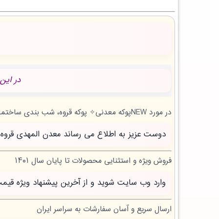
در این
در مورد NEWپوکه معدنی✧ پوکه قروه، شب بندی ساختمان در محمودآبادنمونه | بروز رسانی پنج شنبه, 15 مرداد 1405 چه می دانید؟
دوست عزیز به اطلاع می رساند معدن المهدی قروه سنندج با بیش از 20 سال تجربه آماده خدمت 
فروش ویژه و استثنایی محصولات تا پایان سال ۱۴۰۱
وارد وب سایت شوید و از آخرین پیشنهاد ویژه قیم
ارسال سریع و آسان سفارشات به سراسر ایران