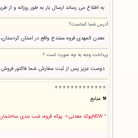
به اطلاع می رساند ارسال بار به طور روزانه و از 
آدرس شما کجاست؟
معدن المهدی قروه سنندج واقع در استان کردستان، 
پرداخت وجه به چه صورت است ؟
دوست عزیز پس از ثبت سفارش شما فاکتور فروش صاد
⚜️⚜️⚜️⚜️⚜️⚜️⚜️⚜️⚜️⚜️⚜️⚜️⚜️
منابع
"
NEWپوکه معدنی✧ پوکه قروه، شب بندی ساختمان در محمودآبادنمونه " .