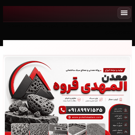
NEWپوکه معدنی✧ پوکه قروه، شب بندی ساختمان در محمدان -
(2958)(2026)