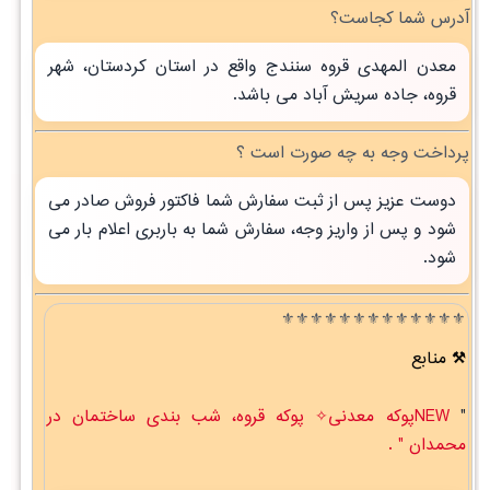
آدرس شما کجاست؟
معدن المهدی قروه سنندج واقع در استان کردستان، شهر
قروه، جاده سریش آباد می باشد.
پرداخت وجه به چه صورت است ؟
دوست عزیز پس از ثبت سفارش شما فاکتور فروش صادر می
شود و پس از واریز وجه، سفارش شما به باربری اعلام بار می
شود.
⚜️⚜️⚜️⚜️⚜️⚜️⚜️⚜️⚜️⚜️⚜️⚜️⚜️
منابع
"
NEWپوکه معدنی✧ پوکه قروه، شب بندی ساختمان در
محمدان " .