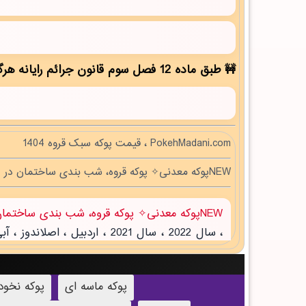
طبق ماده 12 فصل سوم قانون جرائم رایانه هرگونه کپی برداری بدون ذکر منبع مقاله ممنوع بوده و پیگرد قانونی دارد!
PokehMadani.com ، قیمت پوکه سبک قروه 1404
NEWپوکه معدنی✧ پوکه قروه، شب بندی ساختمان در لالي
NEWپوکه معدنی✧ پوکه قروه، شب بندی ساختمان در لالي
پوکه ماسه ای
پوکه نخو