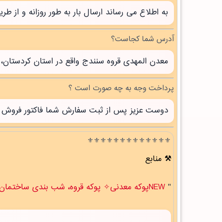
به اطلاع می رساند ارسال بار به طور روزانه و از 
آدرس شما کجاست؟
معدن المهدی قروه سنندج واقع در استان کردستان، 
پرداخت وجه به چه صورت است ؟
دوست عزیز پس از ثبت سفارش شما فاکتور فروش صاد
⚜️⚜️⚜️⚜️⚜️⚜️⚜️⚜️⚜️⚜️⚜️⚜️⚜️
منابع
"
NEWپوکه معدنی✧ پوکه قروه، شب بندی ساختمان در لالي " .