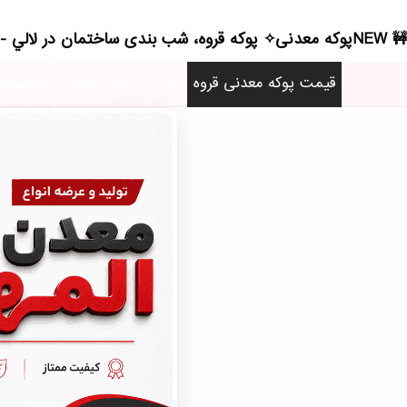
NEWپوکه معدنی✧ پوکه قروه، شب بندی ساختمان در لالي - (5558)(2026)
قیمت پوکه معدنی قروه
پوکه
لیست قیمت
محصولا