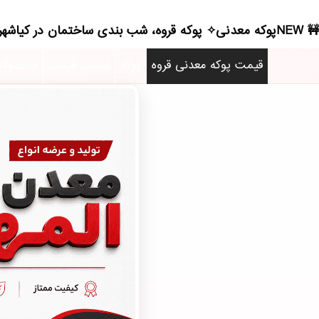
NEWپوکه معدنی✧ پوکه قروه، شب بندی ساختمان در كياشهر - (0811)(2026)
قیمت پوکه معدنی قروه
پوکه
لیست قیمت
محصولا