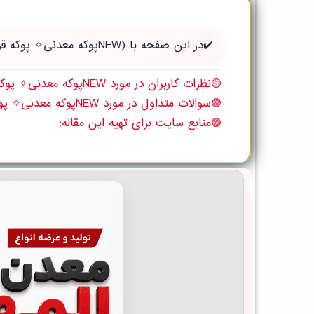
✔️در این صفحه با (NEWپوکه معدنی✧ پوکه قروه، شب بندی ساختمان در كياشهر) آن باید بدانید آشنا می شوید:
🟡نظرات کاربران در مورد NEWپوکه معدنی✧ پوکه قروه، شب بندی ساختمان در كياشهر
🟢سوالات متداول در مورد NEWپوکه معدنی✧ پوکه قروه، شب بندی ساختمان در كياشهر
🟣منابع سایت برای تهیه این مقاله: