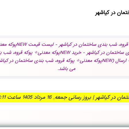
عبارات کلیدی: فروش وی
معدنی✧ پوکه قروه، شب بندی ساختمان در كياشهر - ارسال (NEWپوکه معدنی✧ پوکه قروه،
می باشد.