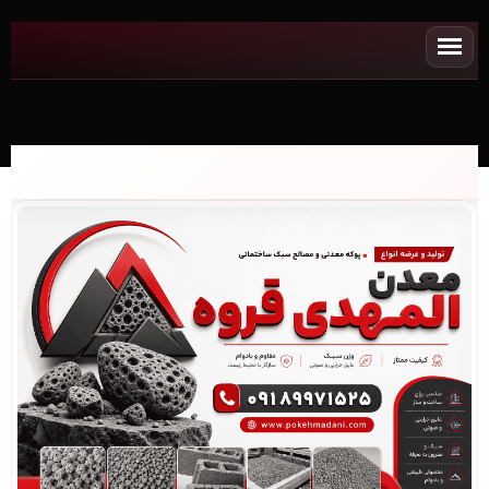
NEWپوکه معدنی✧ پوکه قروه، شب بندی ساختمان در قروه -
(4553)(2026)