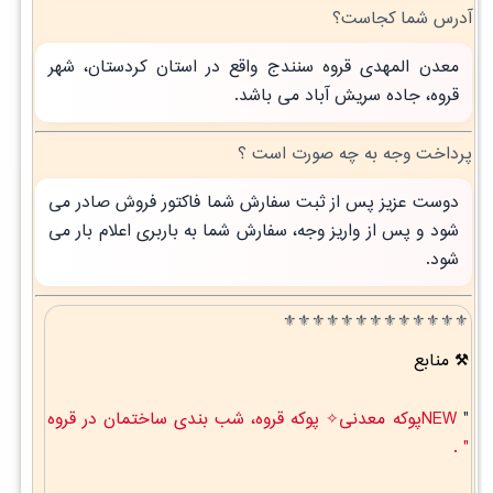
آدرس شما کجاست؟
معدن المهدی قروه سنندج واقع در استان کردستان، شهر
قروه، جاده سریش آباد می باشد.
پرداخت وجه به چه صورت است ؟
دوست عزیز پس از ثبت سفارش شما فاکتور فروش صادر می
شود و پس از واریز وجه، سفارش شما به باربری اعلام بار می
شود.
⚜️⚜️⚜️⚜️⚜️⚜️⚜️⚜️⚜️⚜️⚜️⚜️⚜️
منابع
"
NEWپوکه معدنی✧ پوکه قروه، شب بندی ساختمان در قروه
" .