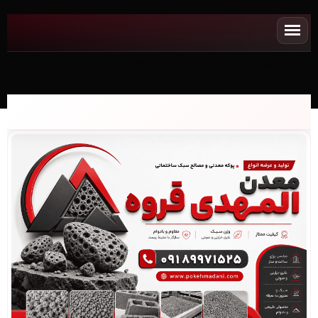
NEWپوکه معدنی✧ پوکه قروه، شب بندی ساختمان در فنوج -
(5700)(2026)