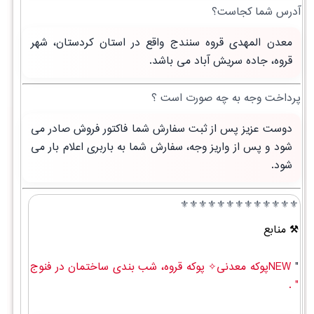
آدرس شما کجاست؟
معدن المهدی قروه سنندج واقع در استان کردستان، شهر
قروه، جاده سریش آباد می باشد.
پرداخت وجه به چه صورت است ؟
دوست عزیز پس از ثبت سفارش شما فاکتور فروش صادر می
شود و پس از واریز وجه، سفارش شما به باربری اعلام بار می
شود.
⚜️⚜️⚜️⚜️⚜️⚜️⚜️⚜️⚜️⚜️⚜️⚜️⚜️
منابع
"
NEWپوکه معدنی✧ پوکه قروه، شب بندی ساختمان در فنوج
" .