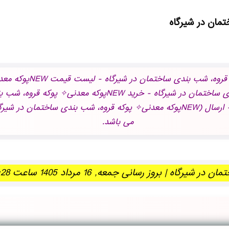
عبارات کلیدی: فروش وی
معدنی✧ پوکه قروه، شب بندی ساختمان در شيرگاه - ارسال (NEWپوکه معدنی✧ پوکه قروه،
می باشد.