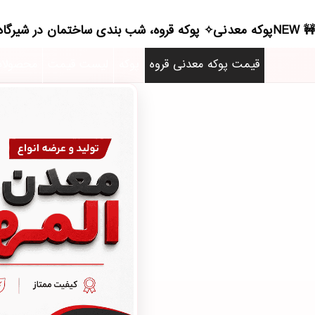
NEWپوکه معدنی✧ پوکه قروه، شب بندی ساختمان در شيرگاه - (2428)(2026)
قیمت پوکه معدنی قروه
پوکه
لیست قیمت
محصولا