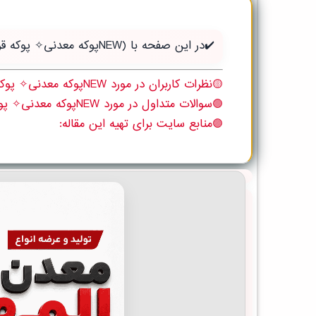
✔️در این صفحه با (NEWپوکه معدنی✧ پوکه قروه، شب بندی ساختمان در شيرگاه) آن باید بدانید آشنا می شوید:
🟡نظرات کاربران در مورد NEWپوکه معدنی✧ پوکه قروه، شب بندی ساختمان در شيرگاه
🟢سوالات متداول در مورد NEWپوکه معدنی✧ پوکه قروه، شب بندی ساختمان در شيرگاه
🟣منابع سایت برای تهیه این مقاله: