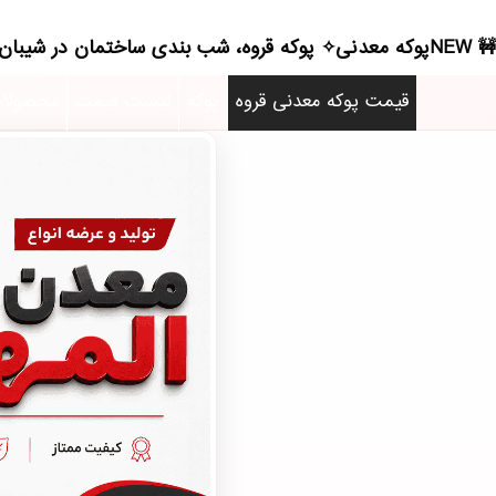
NEWپوکه معدنی✧ پوکه قروه، شب بندی ساختمان در شيبان - (4139)(2026)
قیمت پوکه معدنی قروه
پوکه
لیست قیمت
محصولا