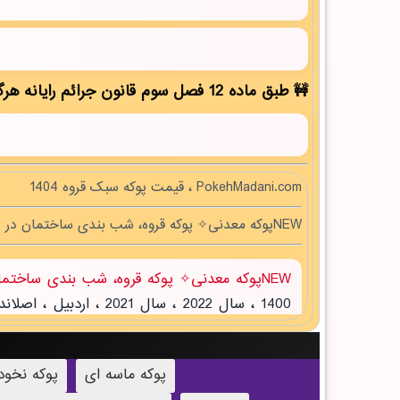
طبق ماده 12 فصل سوم قانون جرائم رایانه هرگونه کپی برداری بدون ذکر منبع مقاله ممنوع بوده و پیگرد قانونی دارد!
PokehMadani.com ، قیمت پوکه سبک قروه 1404
NEWپوکه معدنی✧ پوکه قروه، شب بندی ساختمان در شيبان
NEWپوکه معدنی✧ پوکه قروه، شب بندی ساختمان در شيبان
پوکه ماسه ای
پوکه نخو