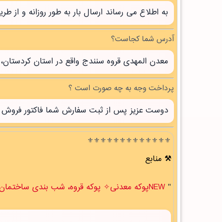
به اطلاع می رساند ارسال بار به طور روزانه و از 
آدرس شما کجاست؟
معدن المهدی قروه سنندج واقع در استان کردستان، 
پرداخت وجه به چه صورت است ؟
دوست عزیز پس از ثبت سفارش شما فاکتور فروش صاد
⚜️⚜️⚜️⚜️⚜️⚜️⚜️⚜️⚜️⚜️⚜️⚜️⚜️
منابع
"
NEWپوکه معدنی✧ پوکه قروه، شب بندی ساختمان در شيبان " .