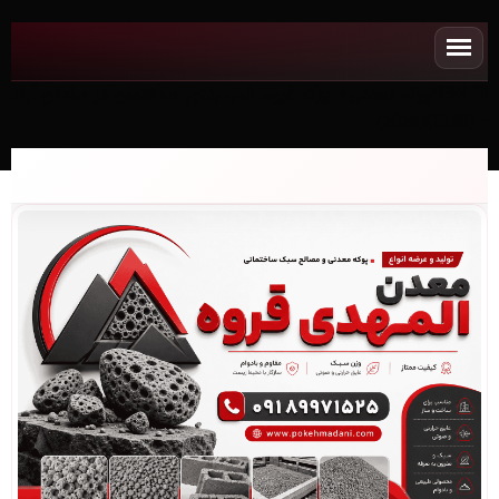
NEWپوکه معدنی✧ پوکه قروه، شب بندی ساختمان در سلطان آباد
- (3236)(2026)