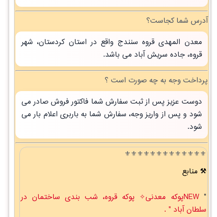
آدرس شما کجاست؟
معدن المهدی قروه سنندج واقع در استان کردستان، شهر
قروه، جاده سریش آباد می باشد.
پرداخت وجه به چه صورت است ؟
دوست عزیز پس از ثبت سفارش شما فاکتور فروش صادر می
شود و پس از واریز وجه، سفارش شما به باربری اعلام بار می
شود.
⚜️⚜️⚜️⚜️⚜️⚜️⚜️⚜️⚜️⚜️⚜️⚜️⚜️
منابع
"
NEWپوکه معدنی✧ پوکه قروه، شب بندی ساختمان در
سلطان آباد " .