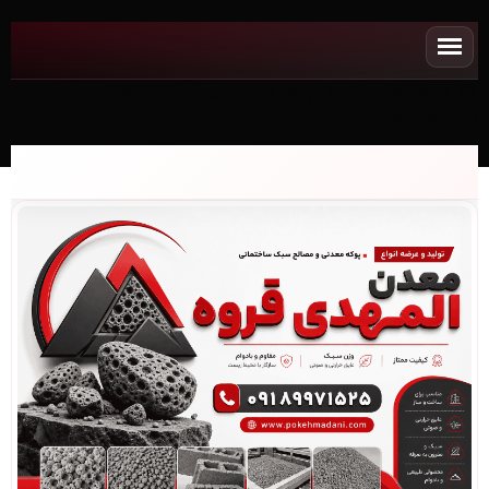
NEWپوکه معدنی✧ پوکه قروه، شب بندی ساختمان در زواره -
(0143)(2026)