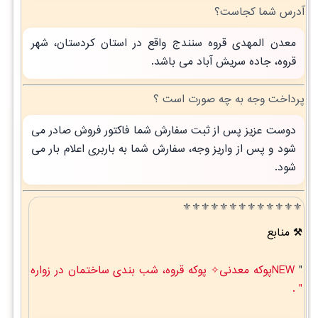
آدرس شما کجاست؟
معدن المهدی قروه سنندج واقع در استان کردستان، شهر
قروه، جاده سریش آباد می باشد.
پرداخت وجه به چه صورت است ؟
دوست عزیز پس از ثبت سفارش شما فاکتور فروش صادر می
شود و پس از واریز وجه، سفارش شما به باربری اعلام بار می
شود.
⚜️⚜️⚜️⚜️⚜️⚜️⚜️⚜️⚜️⚜️⚜️⚜️⚜️
منابع
"
NEWپوکه معدنی✧ پوکه قروه، شب بندی ساختمان در زواره
" .