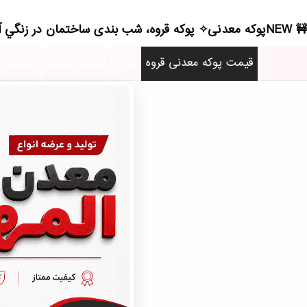
NEWپوکه معدنی✧ پوکه قروه، شب بندی ساختمان در زنگي آباد - (5029)(2026)
قیمت پوکه معدنی قروه
پوکه
لیست قیمت
محصولا