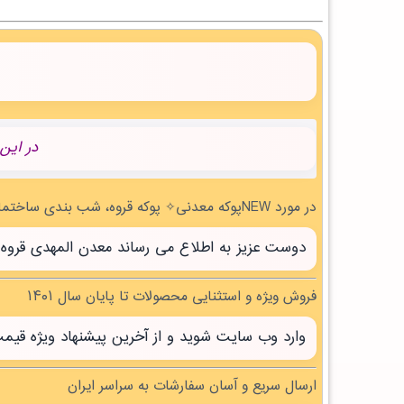
در این
در مورد NEWپوکه معدنی✧ پوکه قروه، شب بندی ساختمان در زنگي آباد | بروز رسانی شنبه, 17 مرداد 1405 چه می دانید؟
دوست عزیز به اطلاع می رساند معدن المهدی قروه سنندج با بیش از 20 سال تجربه آماده خدمت 
فروش ویژه و استثنایی محصولات تا پایان سال ۱۴۰۱
وارد وب سایت شوید و از آخرین پیشنهاد ویژه قیم
ارسال سریع و آسان سفارشات به سراسر ایران