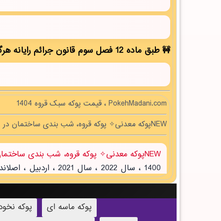
طبق ماده 12 فصل سوم قانون جرائم رایانه هرگونه کپی برداری بدون ذکر منبع مقاله ممنوع بوده و پیگرد قانونی دارد!
PokehMadani.com ، قیمت پوکه سبک قروه 1404
NEWپوکه معدنی✧ پوکه قروه، شب بندی ساختمان در زنگي آباد
NEWپوکه معدنی✧ پوکه قروه، شب بندی ساختمان در زنگي آباد
پوکه ماسه ای
پوکه نخو