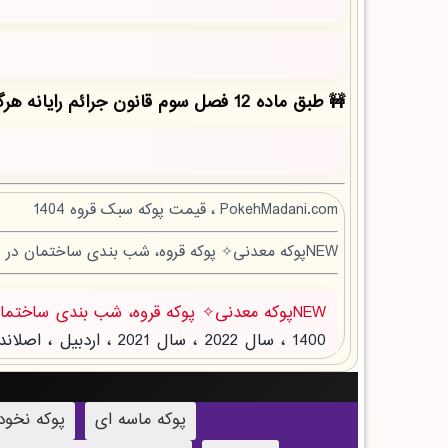
طبق ماده 12 فصل سوم قانون جرائم رایانه هرگونه کپی برداری بدون ذکر منبع مقاله ممنوع بوده و پیگرد قانونی دارد!
PokehMadani.com ، قیمت پوکه سبک قروه 1404
NEWپوکه معدنی✧ پوکه قروه، شب بندی ساختمان در زاهدشهر
NEWپوکه معدنی✧ پوکه قروه، شب بندی ساختمان در زاهدشهر
پوکه ماسه ای
پوکه نخو