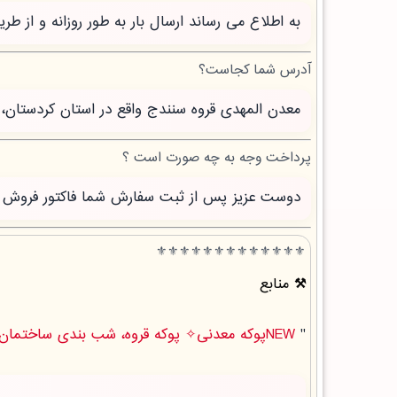
به اطلاع می رساند ارسال بار به طور روزانه و از 
آدرس شما کجاست؟
معدن المهدی قروه سنندج واقع در استان کردستان، 
پرداخت وجه به چه صورت است ؟
دوست عزیز پس از ثبت سفارش شما فاکتور فروش صاد
⚜️⚜️⚜️⚜️⚜️⚜️⚜️⚜️⚜️⚜️⚜️⚜️⚜️
منابع
"
NEWپوکه معدنی✧ پوکه قروه، شب بندی ساختمان در زاهدشهر " .