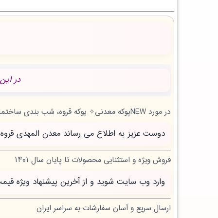
در این
در مورد NEWپوکه معدنی✧ پوکه قروه، شب بندی ساختمان در زاهدشهر | بروز رسانی پنج شنبه, 15 مرداد 1405 چه می دانید؟
دوست عزیز به اطلاع می رساند معدن المهدی قروه سنندج با بیش از 20 سال تجربه آماده خدمت 
فروش ویژه و استثنایی محصولات تا پایان سال ۱۴۰۱
وارد وب سایت شوید و از آخرین پیشنهاد ویژه قیم
ارسال سریع و آسان سفارشات به سراسر ایران