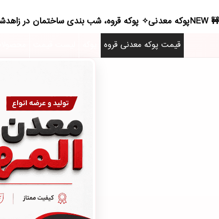
NEWپوکه معدنی✧ پوکه قروه، شب بندی ساختمان در زاهدشهر - (4831)(2026)
قیمت پوکه معدنی قروه
پوکه
لیست قیمت
محصولا