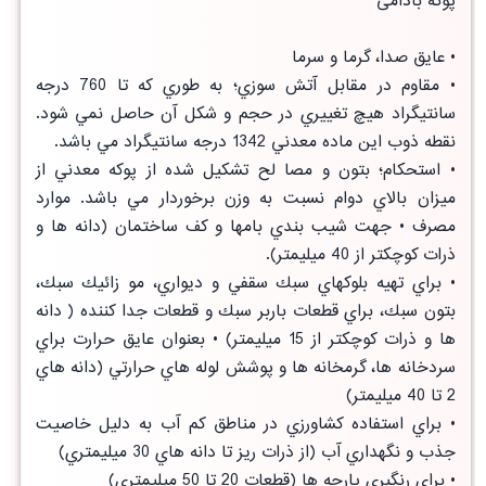
پوکه بادامی
• عايق صدا، گرما و سرما
• مقاوم در مقابل آتش سوزي؛ به طوري كه تا 760 درجه
سانتيگراد هيچ تغييري در حجم و شكل آن حاصل نمي شود.
نقطه ذوب اين ماده معدني 1342 درجه سانتيگراد مي باشد.
• استحكام؛ بتون و مصا لح تشكيل شده از پوكه معدني از
ميزان بالاي دوام نسبت به وزن برخوردار مي باشد. موارد
مصرف • جهت شيب بندي بامها و كف ساختمان (دانه ها و
ذرات كوچكتر از 40 ميليمتر).
• براي تهيه بلوكهاي سبك سقفي و ديواري، مو زائيك سبك،
بتون سبك، براي قطعات باربر سبك و قطعات جدا كننده ( دانه
ها و ذرات كوچكتر از 15 ميليمتر) • بعنوان عايق حرارت براي
سردخانه ها، گرمخانه ها و پوشش لوله هاي حرارتي (دانه هاي
2 تا 40 ميليمتر)
• براي استفاده كشاورزي در مناطق كم آب به دليل خاصيت
جذب و نگهداري آب (از ذرات ريز تا دانه هاي 30 ميليمتري)
• براي رنگبري پارچه ها (قطعات 20 تا 50 ميليمتري)