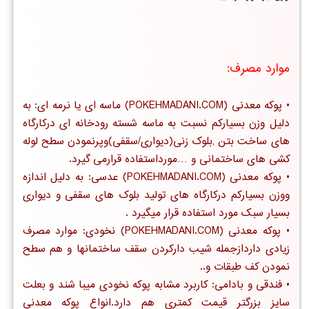
موارد مصرف:
•
پوکه معدنی
(POKEHMADANI.COM)
ماسه ای یا نرمه ای
: به
دلیل وزن بسیارکم نسبت به ماسه شسته رودخانه ای درکارگاه
های ساخت بتن ,بلوک زنی(دیواری/سقفی)وپرنمودن سطح لوله
کشی های ساختمانی و …مورداستفاده قرارمی گیرد.
•
پوکه معدنی
(POKEHMADANI.COM)
عدسی
: به دلیل اندازه
ووزن بسیارکم درکارگاه های تولید بلوک های سقفی و دیواری
بسیار سبک مورد استفاده قرار میگیرد .
•
پوکه معدنی
(POKEHMADANI.COM)
نخودی
: موارد مصرف
زیادی داردازجمله شیب دارکردن سقف ساختمانها و هم سطح
نمودن کف طبقات و..
•
فندقی و بادامی
: کاربرد مشابه پوکه نخودی میبا شند و بعلت
سایز بزرگتر قیمت کمتری هم دارد.انواع پوکه معدنی