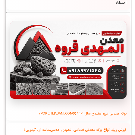
احمدآباد
پوکه معدنی قروه سنندج سال ۱۴۰۱ (©POKEHMADANI.COM)
فروش ویژه انواع پوکه معدنی (بادامی، نخودی، عدسی،ماسه ای، گردویی)