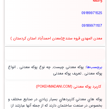
واسطه
09189971525
09189971107
معدن المهدی قروه سنندج(معدن احمدآباد استان کردستان )
برچسب‌ها
:
پوکه معدنی چیست
,
چه نوع پوکه معدنی
,
انواع
پوکه معدنی
,
تعریف پوکه معدنی
کاربرد پوکه معدنی (POKEHMADANI.COM)
پوكه هاي معدني كاربردهاي بسيار زيادي در صنايع مختلف و
بخصوص در صنعت ساختمان دارند كه از جمله آنها عبارتند از: