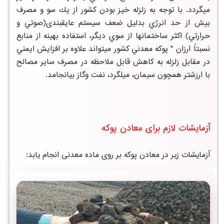
ميگردد. با توجه به زلزله خيز بودن كشور از يك سو و مصرف
بيش از حد انرژي بدليل ضعف سيستم
عايقبندی(صوتي و
حرارتي)
اكثر ساختمانها از سوي ديگر، استفاده بهينه از منابع
نسبتاً ارزان * پوكه معدني كشور ميتواند علاوه بر افزايش ايمني
در مقابل زلزله به
كاهش قابل ملاحظه در مصرف ساير مصالح
با ارزشتر همچون سيمان، ميلگرد، نفت وگاز بيانجامد.
آزمایشات لازم برای معادن پوکه
آزمایشات زیر در معادن پوکه بر روی ماده معدنی انجام یابد: