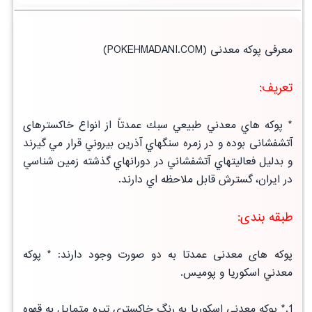
معرفی پوکه معدنی
(POKEHMADANI.COM)
تعریف:
* پوكه هاي معدني طبيعي سبك عمدتاً از انواع خاکسترهای
آتشفشانی بوده و در زمره سنگهاي آذرين بيروني قرار مي گيرند
و بدليل فعاليتهاي
آتشفشاني
در دورانهاي گذشته زمين شناسي
در ايران، گسترش قابل ملاحظه اي دارند.
طبقه بندی:
پوکه های معدنی عمدتا به دو صورت وجود دارند:
* پوكه
معدني اسكوريا و پوميس
.
1.* پوكه معدني اسكوريا به رنگ
خاكستري تيره متمايل به قهوه