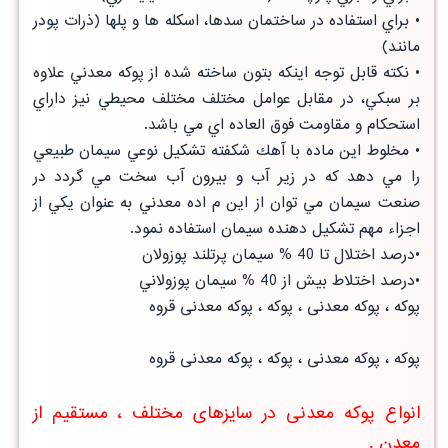
• براي استفاده در ساختمان سدها، اسكله ها و پلها (ذرات پودر
مانند)
• نكته قابل توجه اينكه بتون ساخته شده از پوكه معدني علاوه
بر سبكي، در مقابل عوامل مختلف مختلف محيطي نيز داراي
استحكام و مقاومت فوق العاده اي مي باشد.
• مخلوط اين ماده با آهك شكفته تشكيل نوعي سيمان طبيعي
را مي دهد كه در زير آب و بيرون آب سخت مي گردد در
صنعت سيمان مي توان از اين م اده معدني به عنوان يكي از
اجزاء مهم تشكيل دهنده سيمان استفاده نمود.
•درصد اختلال تا 40 % سيمان پرتلند پوزولان
•درصد اختلاط بيش از 40 % سيمان پوزولاني
پوكه ، پوکه معدنی ، پوکه ، پوکه معدنی قروه
پوكه ، پوکه معدنی ، پوکه ، پوکه معدنی قروه
انواع پوكه معدنی در سایزهای مختلف ، مستقیم از
معدن .