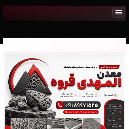
NEWپوکه معدنی✧ پوکه قروه، شب بندی ساختمان در زارچ -
(0929)(2026)