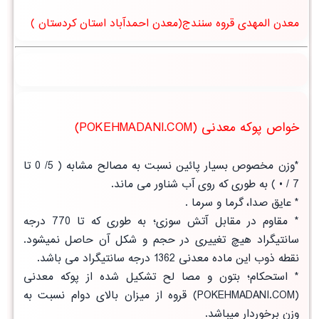
معدن المهدی قروه سنندج(معدن احمدآباد استان کردستان )
خواص پوکه معدنی (POKEHMADANI.COM)
*وزن مخصوص بسیار پائین نسبت به مصالح مشابه ( 5/ 0 تا
7 / • ) به طوری که روی آب شناور می ماند.
* عایق صدا، گرما و سرما .
* مقاوم در مقابل آتش سوزی؛ به طوری که تا 770 درجه
سانتیگراد هیچ تغییری در حجم و شکل آن حاصل نمیشود.
نقطه ذوب این ماده معدنی 1362 درجه سانتیگراد می باشد.
* استحکام؛ بتون و مصا لح تشکیل شده از پوکه معدنی
(POKEHMADANI.COM) قروه از
میزان بالای دوام
نسبت به
وزن برخوردار میباشد.