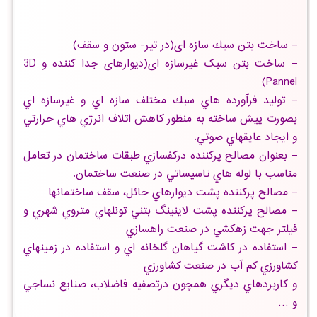
– ساخت بتن سبك سازه ای(در تیر- ستون و سقف)
– ساخت بتن سبک غیرسازه ای(دیوارهای جدا کننده و 3D
Pannel)
– توليد فرآورده هاي سبك مختلف سازه اي و غيرسازه اي
بصورت پيش ساخته به منظور كاهش اتلاف انرژي هاي حرارتي
و ايجاد عايقهاي صوتي.
– بعنوان مصالح پركننده دركفسازي طبقات ساختمان در تعامل
مناسب با لوله هاي تاسيساتي در صنعت ساختمان.
– مصالح پركننده پشت ديوارهاي حائل، سقف ساختمانها
– مصالح پركننده پشت لاينينگ بتني تونلهاي متروي شهري و
فيلتر جهت زهكشي در صنعت راهسازي
– استفاده در كاشت گياهان گلخانه اي و استفاده در زمينهاي
كشاورزي كم آب در صنعت كشاورزي
و كاربردهاي ديگري همچون درتصفيه فاضلاب، صنايع نساجي
و …