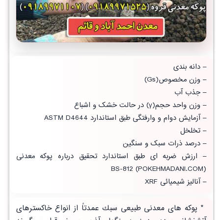
– دانه بندی
– وزن مخصوص(Gs)
– جذب آب
– وزن واحد حجم(γ) در حالت خشک و اشباع
– آزمایش دوام و وارفتگی طبق استاندارد ASTM D4644
– تخلخل
– درصد ذرات سبک و سنگین
– ارزش ضربه ای طبق
استاندارد تحقیق
درباره پوکه معدنی
(POKEHMADANI.COM) BS-812
–
آنالیز شیمیائی
XRF
* پوكه های معدنی طبيعی سبك عمدتاً از انواع خاکسترهای