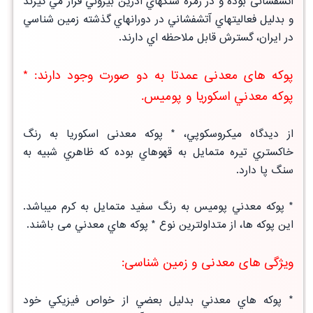
آتشفشانی بوده و در زمره سنگهاي آذرين بيروني قرار مي گيرند
و بدليل فعاليتهاي آتشفشاني در دورانهاي گذشته زمين شناسي
در ايران، گسترش قابل ملاحظه اي دارند.
پوکه های معدنی عمدتا به دو صورت وجود دارند: *
پوكه معدني اسكوريا و پوميس.
از ديدگاه میكروسكوپي، * پوكه معدنی اسكوريا به رنگ
خاكستري تيره متمايل به قهوهاي بوده كه ظاهري شبيه به
سنگ پا دارد.
* پوكه معدني پوميس به رنگ سفيد متمايل به كرم ميباشد.
اين پوکه ها، از متداولترين نوع * پوكه هاي معدني می باشند.
ویژگی های معدنی و زمین شناسی:
* پوكه هاي معدني بدليل بعضي از خواص فيزيكي خود