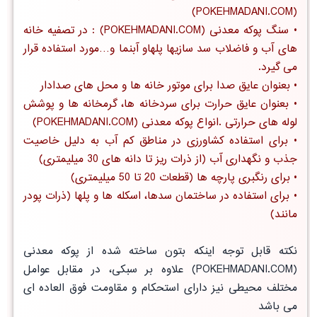
(POKEHMADANI.COM)
•
سنگ پوکه معدنی
(POKEHMADANI.COM) : در تصفیه خانه
های آب و فاضلاب سد سازیها پلهاو آبنما و…مورد استفاده قرار
می گیرد.
• بعنوان
عایق صدا
برای موتور خانه ها و محل های صدادار
• بعنوان
عایق حرارت
برای سردخانه ها، گرمخانه ها و پوشش
لوله های حرارتی .انواع پوکه معدنی (POKEHMADANI.COM)
• برای استفاده
کشاورزی در مناطق کم آب
به دلیل خاصیت
جذب و نگهداری آب (از ذرات ریز تا دانه های 30 میلیمتری)
• برای رنگبری پارچه ها (قطعات 20 تا 50 میلیمتری)
• برای استفاده در ساختمان سدها، اسکله ها و پلها (ذرات پودر
مانند)
نکته قابل توجه اینکه بتون ساخته شده از پوکه معدنی
(POKEHMADANI.COM) علاوه بر سبکی، در مقابل عوامل
مختلف محیطی نیز دارای استحکام و مقاومت فوق العاده ای
می باشد