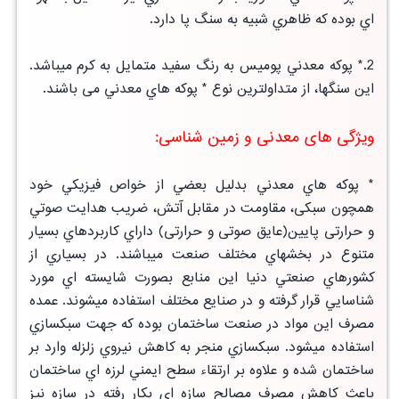
اي
بوده كه ظاهري شبيه به سنگ پا دارد.
2.* پوكه معدني پوميس به رنگ سفيد متمايل به كرم ميباشد.
اين سنگها، از متداولترين نوع * پوكه هاي معدني می باشند.
ویژگی های معدنی و زمین شناسی:
* پوكه هاي معدني بدليل بعضي از خواص فيزيكي خود
همچون سبكی، مقاومت در مقابل آتش، ضريب هدايت صوتي
و حرارتی پايين(عايق صوتی و حرارتی) داراي كاربردهاي بسيار
متنوع در بخشهاي مختلف صنعت ميباشند. در بسياري از
كشورهاي صنعتي دنيا اين منابع بصورت شايسته اي مورد
شناسايي قرار گرفته و در صنايع مختلف استفاده ميشوند. عمده
مصرف اين مواد در صنعت ساختمان بوده كه جهت سبكسازي
استفاده ميشود. سبكسازي منجر به كاهش نيروي زلزله وارد بر
ساختمان شده و علاوه بر ارتقاء سطح ايمني لرزه اي ساختمان
باعث كاهش مصرف مصالح سازه اي بكار رفته در سازه نيز