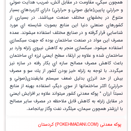
همچون سبكي، مقاومت در مقابل آتش، ضريب هدايت صوتي
و حرارتي پايين(عايق صوتي و حرارتي) داراي كاربردهاي بسيار
متنوع در بخشهاي مختلف صنعت ميباشند. در بسياري از
كشورهاي صنعتي دنيا اين منابع بصورت شايسته اي مورد
شناسايي قرار گرفته و در صنايع مختلف استفاده ميشوند. عمده
مصرف اين مواد در صنعت ساختمان بوده كه جهت سبكسازي
استفاده ميشود. سبكسازي منجر به كاهش نيروي زلزله وارد بر
ساختمان شده و علاوه بر ارتقاء سطح ايمني لرزه اي ساختمان
باعث كاهش مصرف مصالح سازه اي بكار رفته در سازه نيز
ميگردد. با توجه به زلزله خيز بودن كشور از يك سو و مصرف
بيش از حد انرژي بدليل ضعف سيستم عايقبندی(صوتي و
حرارتي) اكثر ساختمانها از سوي ديگر، استفاده بهينه از منابع
نسبتاً ارزان * پوكه معدني كشور ميتواند علاوه بر افزايش ايمني
در مقابل زلزله به كاهش قابل ملاحظه در مصرف ساير مصالح
با ارزشتر همچون سيمان، ميلگرد، نفت وگاز بيانجامد.
پوکه معدنی (POKEHMADANI.COM) کردستان