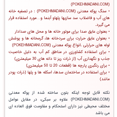
(POKEHMADANI.COM)
•
سنگ پوکه معدنی
(POKEHMADANI.COM) : در تصفیه خانه
های آب و فاضلاب سد سازیها پلهاو آبنما و…مورد استفاده قرار
می گیرد.
• بعنوان
عایق صدا
برای موتور خانه ها و محل های صدادار
• بعنوان
عایق حرارت
برای سردخانه ها، گرمخانه ها و پوشش
لوله های حرارتی .انواع پوکه معدنی (POKEHMADANI.COM)
• برای استفاده
کشاورزی در مناطق کم آب
به دلیل خاصیت
جذب و نگهداری آب (از ذرات ریز تا دانه های 30 میلیمتری)
• برای رنگبری پارچه ها (قطعات 20 تا 50 میلیمتری)
• برای استفاده در ساختمان سدها، اسکله ها و پلها (ذرات پودر
مانند)
نکته قابل توجه اینکه بتون ساخته شده از پوکه معدنی
(POKEHMADANI.COM) علاوه بر سبکی، در مقابل عوامل
مختلف محیطی نیز دارای استحکام و مقاومت فوق العاده ای
می باشد