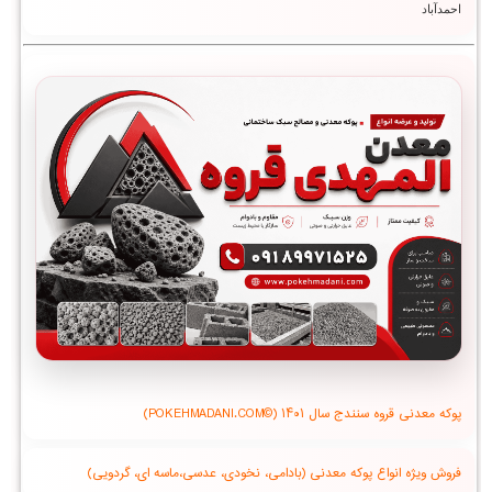
احمدآباد
پوکه معدنی قروه سنندج سال ۱۴۰۱ (©POKEHMADANI.COM)
فروش ویژه انواع پوکه معدنی (بادامی، نخودی، عدسی،ماسه ای، گردویی)