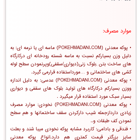
موارد مصرف:
•
پوکه معدنی
(POKEHMADANI.COM)
ماسه ای یا نرمه ای
: به
دلیل وزن بسیارکم نسبت به ماسه شسته رودخانه ای درکارگاه
های ساخت بتن ,بلوک زنی(دیواری/سقفی)وپرنمودن سطح لوله
کشی های ساختمانی و …مورداستفاده قرارمی گیرد.
•
پوکه معدنی
(POKEHMADANI.COM)
عدسی
: به دلیل اندازه
ووزن بسیارکم درکارگاه های تولید بلوک های سقفی و دیواری
بسیار سبک مورد استفاده قرار میگیرد .
•
پوکه معدنی
(POKEHMADANI.COM)
نخودی
: موارد مصرف
زیادی داردازجمله شیب دارکردن سقف ساختمانها و هم سطح
نمودن کف طبقات و..
•
فندقی و بادامی
: کاربرد مشابه پوکه نخودی میبا شند و بعلت
سایز بزرگتر قیمت کمتری هم دارد.انواع پوکه معدنی