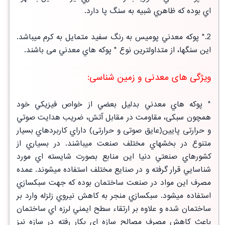
اي
بوده كه ظاهري شبيه به سنگ پا دارد.
2.* پوكه معدني پوميس به رنگ سفيد متمايل به كرم ميباشد.
اين سنگها، از متداولترين نوع * پوكه هاي معدني می باشند.
ویژگی های معدنی و زمین شناسی:
* پوكه هاي معدني بدليل بعضي از خواص فيزيكي خود
همچون سبكی، مقاومت در مقابل آتش، ضريب هدايت صوتي
و حرارتی پايين(عايق صوتی و حرارتی) داراي كاربردهاي بسيار
متنوع در بخشهاي مختلف صنعت ميباشند. در بسياري از
كشورهاي صنعتي دنيا اين منابع بصورت شايسته اي مورد
شناسايي قرار گرفته و در صنايع مختلف استفاده ميشوند. عمده
مصرف اين مواد در صنعت ساختمان بوده كه جهت سبكسازي
استفاده ميشود. سبكسازي منجر به كاهش نيروي زلزله وارد بر
ساختمان شده و علاوه بر ارتقاء سطح ايمني لرزه اي ساختمان
باعث كاهش مصرف مصالح سازه اي بكار رفته در سازه نيز