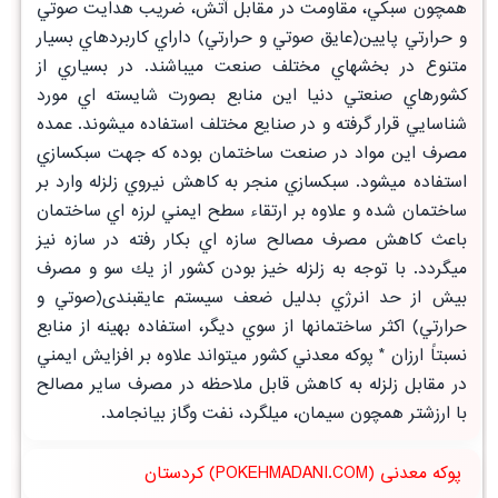
همچون سبكي، مقاومت در مقابل آتش، ضريب هدايت صوتي
و حرارتي پايين(عايق صوتي و حرارتي) داراي كاربردهاي بسيار
متنوع در بخشهاي مختلف صنعت ميباشند. در بسياري از
كشورهاي صنعتي دنيا اين منابع بصورت شايسته اي مورد
شناسايي قرار گرفته و در صنايع مختلف استفاده ميشوند. عمده
مصرف اين مواد در صنعت ساختمان بوده كه جهت سبكسازي
استفاده ميشود. سبكسازي منجر به كاهش نيروي زلزله وارد بر
ساختمان شده و علاوه بر ارتقاء سطح ايمني لرزه اي ساختمان
باعث كاهش مصرف مصالح سازه اي بكار رفته در سازه نيز
ميگردد. با توجه به زلزله خيز بودن كشور از يك سو و مصرف
بيش از حد انرژي بدليل ضعف سيستم عايقبندی(صوتي و
حرارتي) اكثر ساختمانها از سوي ديگر، استفاده بهينه از منابع
نسبتاً ارزان * پوكه معدني كشور ميتواند علاوه بر افزايش ايمني
در مقابل زلزله به كاهش قابل ملاحظه در مصرف ساير مصالح
با ارزشتر همچون سيمان، ميلگرد، نفت وگاز بيانجامد.
پوکه معدنی (POKEHMADANI.COM) کردستان