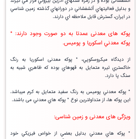
آتشفشانی بوده و در زمره سنگهاي آذرين بيروني قرار مي گيرند
و بدليل فعاليتهاي آتشفشاني در دورانهاي گذشته زمين شناسي
در ايران، گسترش قابل ملاحظه اي دارند.
پوکه های معدنی عمدتا به دو صورت وجود دارند: *
پوكه معدني اسكوريا و پوميس.
از ديدگاه میكروسكوپي، * پوكه معدنی اسكوريا به رنگ
خاكستري تيره متمايل به قهوهاي بوده كه ظاهري شبيه به
سنگ پا دارد.
* پوكه معدني پوميس به رنگ سفيد متمايل به كرم ميباشد.
اين پوکه ها، از متداولترين نوع * پوكه هاي معدني می باشند.
ویژگی های معدنی و زمین شناسی:
* پوكه هاي معدني بدليل بعضي از خواص فيزيكي خود