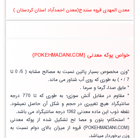
معدن المهدی قروه سنندج(معدن احمدآباد استان کردستان )
خواص پوکه معدنی (POKEHMADANI.COM)
*وزن مخصوص بسیار پائین نسبت به مصالح مشابه ( 5/ 0 تا
7 / • ) به طوری که روی آب شناور می ماند.
* عایق صدا، گرما و سرما .
* مقاوم در مقابل آتش سوزی؛ به طوری که تا 770 درجه
سانتیگراد هیچ تغییری در حجم و شکل آن حاصل نمیشود.
نقطه ذوب این ماده معدنی 1362 درجه سانتیگراد می باشد.
* استحکام؛ بتون و مصا لح تشکیل شده از پوکه معدنی
(POKEHMADANI.COM) قروه از
میزان بالای دوام
نسبت به
وزن برخوردار میباشد.