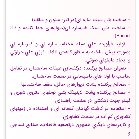
– ساخت بتن سبك سازه ای(در تیر- ستون و سقف)
– ساخت بتن سبک غیرسازه ای(دیوارهای جدا کننده و 3D
Pannel)
– توليد فرآورده هاي سبك مختلف سازه اي و غيرسازه اي
بصورت پيش ساخته به منظور كاهش اتلاف انرژي هاي حرارتي
و ايجاد عايقهاي صوتي.
– بعنوان مصالح پركننده دركفسازي طبقات ساختمان در تعامل
مناسب با لوله هاي تاسيساتي در صنعت ساختمان.
– مصالح پركننده پشت ديوارهاي حائل، سقف ساختمانها
– مصالح پركننده پشت لاينينگ بتني تونلهاي متروي شهري و
فيلتر جهت زهكشي در صنعت راهسازي
– استفاده در كاشت گياهان گلخانه اي و استفاده در زمينهاي
كشاورزي كم آب در صنعت كشاورزي
و كاربردهاي ديگري همچون درتصفيه فاضلاب، صنايع نساجي
و …