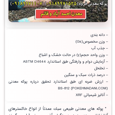
– دانه بندی
– وزن مخصوص(Gs)
– جذب آب
– وزن واحد حجم(γ) در حالت خشک و اشباع
– آزمایش دوام و وارفتگی طبق استاندارد ASTM D4644
– تخلخل
– درصد ذرات سبک و سنگین
– ارزش ضربه ای طبق
استاندارد تحقیق
درباره پوکه معدنی
(POKEHMADANI.COM) BS-812
–
آنالیز شیمیائی
XRF
* پوكه های معدنی طبيعی سبك عمدتاً از انواع خاکسترهای