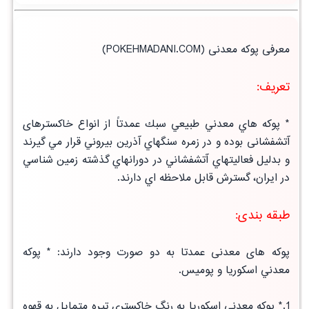
معرفی پوکه معدنی
(POKEHMADANI.COM)
تعریف:
* پوكه هاي معدني طبيعي سبك عمدتاً از انواع خاکسترهای
آتشفشانی بوده و در زمره سنگهاي آذرين بيروني قرار مي گيرند
و بدليل فعاليتهاي
آتشفشاني
در دورانهاي گذشته زمين شناسي
در ايران، گسترش قابل ملاحظه اي دارند.
طبقه بندی:
پوکه های معدنی عمدتا به دو صورت وجود دارند:
* پوكه
معدني اسكوريا و پوميس
.
1.* پوكه معدني اسكوريا به رنگ
خاكستري تيره متمايل به قهوه