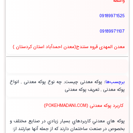
واسطه
09189971525
09189971107
معدن المهدی قروه سنندج(معدن احمدآباد استان کردستان )
برچسب‌ها
:
پوکه معدنی چیست
,
چه نوع پوکه معدنی
,
انواع
پوکه معدنی
,
تعریف پوکه معدنی
کاربرد پوکه معدنی (POKEHMADANI.COM)
پوكه هاي معدني كاربردهاي بسيار زيادي در صنايع مختلف و
بخصوص در صنعت ساختمان دارند كه از جمله آنها عبارتند از: