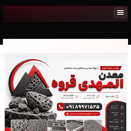
NEWپوکه معدنی✧ پوکه قروه، شب بندی ساختمان در رودبنه -
(3045)(2026)