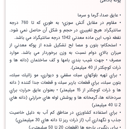
پوکه بادامی
• عايق صدا، گرما و سرما
• مقاوم در مقابل آتش سوزي؛ به طوري كه تا 760 درجه
سانتيگراد هيچ تغييري در حجم و شكل آن حاصل نمي شود.
نقطه ذوب اين ماده معدني 1342 درجه سانتيگراد مي باشد.
• استحكام؛ بتون و مصا لح تشكيل شده از پوكه معدني از
ميزان بالاي دوام نسبت به وزن برخوردار مي باشد. موارد
مصرف • جهت شيب بندي بامها و كف ساختمان (دانه ها و
ذرات كوچكتر از 40 ميليمتر).
• براي تهيه بلوكهاي سبك سقفي و ديواري، مو زائيك سبك،
بتون سبك، براي قطعات باربر سبك و قطعات جدا كننده ( دانه
ها و ذرات كوچكتر از 15 ميليمتر) • بعنوان عايق حرارت براي
سردخانه ها، گرمخانه ها و پوشش لوله هاي حرارتي (دانه هاي
2 تا 40 ميليمتر)
• براي استفاده كشاورزي در مناطق كم آب به دليل خاصيت
جذب و نگهداري آب (از ذرات ريز تا دانه هاي 30 ميليمتري)
• براي رنگبري پارچه ها (قطعات 20 تا 50 ميليمتري)