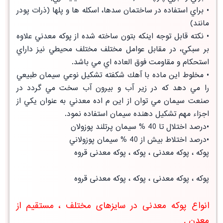
• براي استفاده در ساختمان سدها، اسكله ها و پلها (ذرات پودر
مانند)
• نكته قابل توجه اينكه بتون ساخته شده از پوكه معدني علاوه
بر سبكي، در مقابل عوامل مختلف مختلف محيطي نيز داراي
استحكام و مقاومت فوق العاده اي مي باشد.
• مخلوط اين ماده با آهك شكفته تشكيل نوعي سيمان طبيعي
را مي دهد كه در زير آب و بيرون آب سخت مي گردد در
صنعت سيمان مي توان از اين م اده معدني به عنوان يكي از
اجزاء مهم تشكيل دهنده سيمان استفاده نمود.
•درصد اختلال تا 40 % سيمان پرتلند پوزولان
•درصد اختلاط بيش از 40 % سيمان پوزولاني
پوكه ، پوکه معدنی ، پوکه ، پوکه معدنی قروه
پوكه ، پوکه معدنی ، پوکه ، پوکه معدنی قروه
انواع پوكه معدنی در سایزهای مختلف ، مستقیم از
معدن .