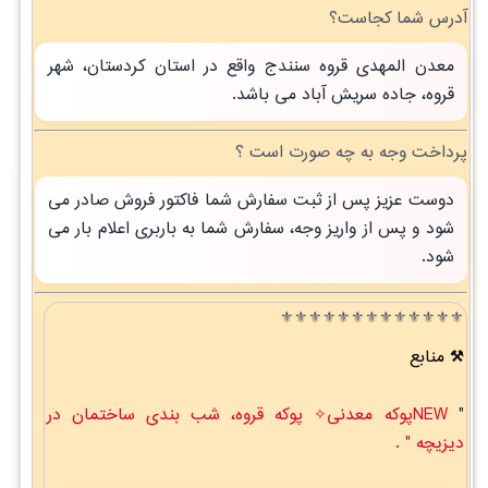
آدرس شما کجاست؟
معدن المهدی قروه سنندج واقع در استان کردستان، شهر
قروه، جاده سریش آباد می باشد.
پرداخت وجه به چه صورت است ؟
دوست عزیز پس از ثبت سفارش شما فاکتور فروش صادر می
شود و پس از واریز وجه، سفارش شما به باربری اعلام بار می
شود.
⚜️⚜️⚜️⚜️⚜️⚜️⚜️⚜️⚜️⚜️⚜️⚜️⚜️
منابع
"
NEWپوکه معدنی✧ پوکه قروه، شب بندی ساختمان در
ديزيچه " .