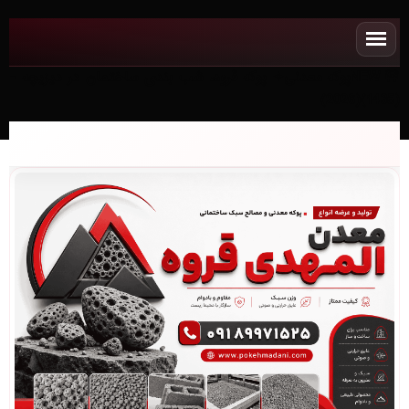
NEWپوکه معدنی✧ پوکه قروه، شب بندی ساختمان در ديزيچه -
(1435)(2026)