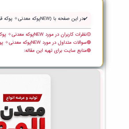
✔️در این صفحه با (NEWپوکه معدنی✧ پوکه قروه، شب بندی ساختمان در خوش رودپي) آن باید بدانید آشنا می شوید:
🟡نظرات کاربران در مورد NEWپوکه معدنی✧ پوکه قروه، شب بندی ساختمان در خوش رودپي
🟢سوالات متداول در مورد NEWپوکه معدنی✧ پوکه قروه، شب بندی ساختمان در خوش رودپي
🟣منابع سایت برای تهیه این مقاله: