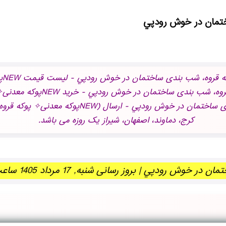
عبا
خوش رودپي - نمایندگی NEWپوکه
- ارزانترین: NEWپوکه معدنی✧ پوکه قروه، شب بندی 
کرج، دماوند، اصفهان، شیراز یک روزه می باشد.