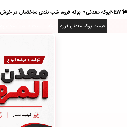
NEWپوکه معدنی✧ پوکه قروه، شب بندی ساختمان در خوش رودپي - (4341)(2026)
قیمت پوکه معدنی قروه
پوکه
لیست قیمت
محصولا