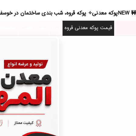
NEWپوکه معدنی✧ پوکه قروه، شب بندی ساختمان در خوسف - (0328)(2026)
قیمت پوکه معدنی قروه
پوکه
لیست قیمت
محصولا