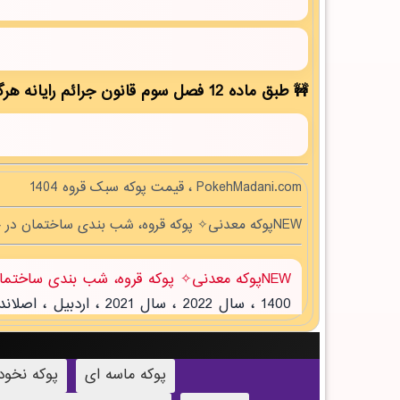
طبق ماده 12 فصل سوم قانون جرائم رایانه هرگونه کپی برداری بدون ذکر منبع مقاله ممنوع بوده و پیگرد قانونی دارد!
PokehMadani.com ، قیمت پوکه سبک قروه 1404
NEWپوکه معدنی✧ پوکه قروه، شب بندی ساختمان در خوسف
NEWپوکه معدنی✧ پوکه قروه، شب بندی ساختمان در خوسف
پوکه ماسه ای
پوکه نخو