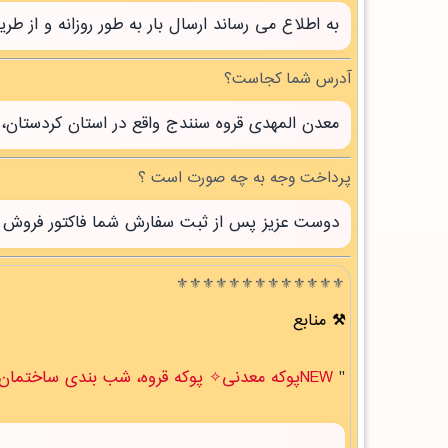
به اطلاع می رساند ارسال بار به طور روزانه و از 
آدرس شما کجاست؟
معدن المهدی قروه سنندج واقع در استان کردستان، 
پرداخت وجه به چه صورت است ؟
دوست عزیز پس از ثبت سفارش شما فاکتور فروش صاد
⚜️⚜️⚜️⚜️⚜️⚜️⚜️⚜️⚜️⚜️⚜️⚜️⚜️
منابع
"
NEWپوکه معدنی✧ پوکه قروه، شب بندی ساختمان در خوسف " .