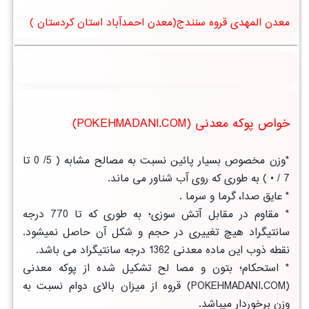
معدن المهدی قروه سنندج(معدن احمدآباد استان کردستان )
خواص پوکه معدنی (POKEHMADANI.COM)
*وزن مخصوص بسیار پائین نسبت به مصالح مشابه ( 5/ 0 تا
7 / • ) به طوری که روی آب شناور می ماند.
* عایق صدا، گرما و سرما .
* مقاوم در مقابل آتش سوزی؛ به طوری که تا 770 درجه
سانتیگراد هیچ تغییری در حجم و شکل آن حاصل نمیشود.
نقطه ذوب این ماده معدنی 1362 درجه سانتیگراد می باشد.
* استحکام؛ بتون و مصا لح تشکیل شده از پوکه معدنی
(POKEHMADANI.COM) قروه از
میزان بالای دوام
نسبت به
وزن برخوردار میباشد.