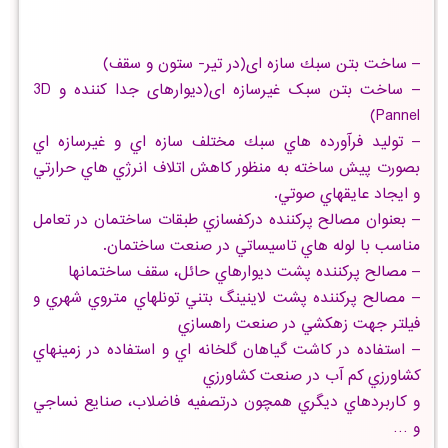
– ساخت بتن سبك سازه ای(در تیر- ستون و سقف)
– ساخت بتن سبک غیرسازه ای(دیوارهای جدا کننده و 3D
Pannel)
– توليد فرآورده هاي سبك مختلف سازه اي و غيرسازه اي
بصورت پيش ساخته به منظور كاهش اتلاف انرژي هاي حرارتي
و ايجاد عايقهاي صوتي.
– بعنوان مصالح پركننده دركفسازي طبقات ساختمان در تعامل
مناسب با لوله هاي تاسيساتي در صنعت ساختمان.
– مصالح پركننده پشت ديوارهاي حائل، سقف ساختمانها
– مصالح پركننده پشت لاينينگ بتني تونلهاي متروي شهري و
فيلتر جهت زهكشي در صنعت راهسازي
– استفاده در كاشت گياهان گلخانه اي و استفاده در زمينهاي
كشاورزي كم آب در صنعت كشاورزي
و كاربردهاي ديگري همچون درتصفيه فاضلاب، صنايع نساجي
و …