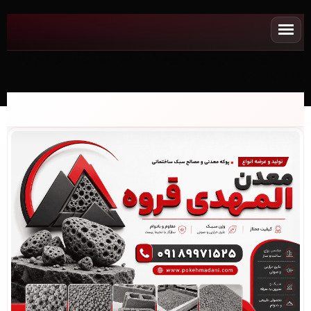
NEWپوکه معدنی✧ پوکه قروه، شب بندی ساختمان در خرم آباد -
(0733)(2026)