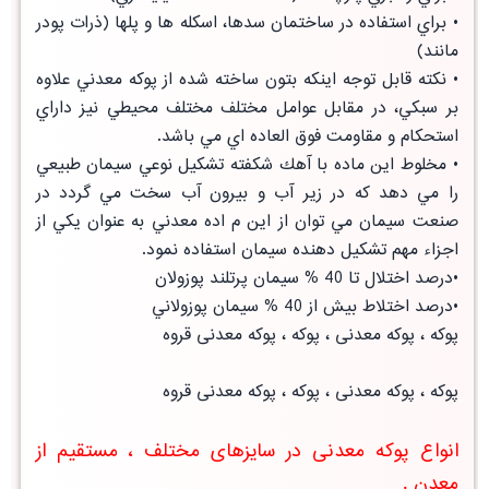
• براي استفاده در ساختمان سدها، اسكله ها و پلها (ذرات پودر
مانند)
• نكته قابل توجه اينكه بتون ساخته شده از پوكه معدني علاوه
بر سبكي، در مقابل عوامل مختلف مختلف محيطي نيز داراي
استحكام و مقاومت فوق العاده اي مي باشد.
• مخلوط اين ماده با آهك شكفته تشكيل نوعي سيمان طبيعي
را مي دهد كه در زير آب و بيرون آب سخت مي گردد در
صنعت سيمان مي توان از اين م اده معدني به عنوان يكي از
اجزاء مهم تشكيل دهنده سيمان استفاده نمود.
•درصد اختلال تا 40 % سيمان پرتلند پوزولان
•درصد اختلاط بيش از 40 % سيمان پوزولاني
پوكه ، پوکه معدنی ، پوکه ، پوکه معدنی قروه
پوكه ، پوکه معدنی ، پوکه ، پوکه معدنی قروه
انواع پوكه معدنی در سایزهای مختلف ، مستقیم از
معدن .