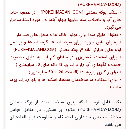
(POKEHMADANI.COM)
•
سنگ پوکه معدنی
(POKEHMADANI.COM) : در تصفیه خانه
های آب و فاضلاب سد سازیها پلهاو آبنما و…مورد استفاده قرار
می گیرد.
• بعنوان
عایق صدا
برای موتور خانه ها و محل های صدادار
• بعنوان
عایق حرارت
برای سردخانه ها، گرمخانه ها و پوشش
لوله های حرارتی .انواع پوکه معدنی (POKEHMADANI.COM)
• برای استفاده
کشاورزی در مناطق کم آب
به دلیل خاصیت
جذب و نگهداری آب (از ذرات ریز تا دانه های 30 میلیمتری)
• برای رنگبری پارچه ها (قطعات 20 تا 50 میلیمتری)
• برای استفاده در ساختمان سدها، اسکله ها و پلها (ذرات پودر
مانند)
نکته قابل توجه اینکه بتون ساخته شده از پوکه معدنی
(POKEHMADANI.COM) علاوه بر سبکی، در مقابل عوامل
مختلف محیطی نیز دارای استحکام و مقاومت فوق العاده ای
می باشد