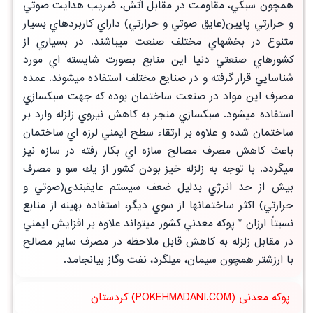
همچون سبكي، مقاومت در مقابل آتش، ضريب هدايت صوتي
و حرارتي پايين(عايق صوتي و حرارتي) داراي كاربردهاي بسيار
متنوع در بخشهاي مختلف صنعت ميباشند. در بسياري از
كشورهاي صنعتي دنيا اين منابع بصورت شايسته اي مورد
شناسايي قرار گرفته و در صنايع مختلف استفاده ميشوند. عمده
مصرف اين مواد در صنعت ساختمان بوده كه جهت سبكسازي
استفاده ميشود. سبكسازي منجر به كاهش نيروي زلزله وارد بر
ساختمان شده و علاوه بر ارتقاء سطح ايمني لرزه اي ساختمان
باعث كاهش مصرف مصالح سازه اي بكار رفته در سازه نيز
ميگردد. با توجه به زلزله خيز بودن كشور از يك سو و مصرف
بيش از حد انرژي بدليل ضعف سيستم عايقبندی(صوتي و
حرارتي) اكثر ساختمانها از سوي ديگر، استفاده بهينه از منابع
نسبتاً ارزان * پوكه معدني كشور ميتواند علاوه بر افزايش ايمني
در مقابل زلزله به كاهش قابل ملاحظه در مصرف ساير مصالح
با ارزشتر همچون سيمان، ميلگرد، نفت وگاز بيانجامد.
پوکه معدنی (POKEHMADANI.COM) کردستان