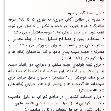
پوکه بادامی
• عايق صدا، گرما و سرما
• مقاوم در مقابل آتش سوزي؛ به طوري كه تا 760 درجه
سانتيگراد هيچ تغييري در حجم و شكل آن حاصل نمي شود.
نقطه ذوب اين ماده معدني 1342 درجه سانتيگراد مي باشد.
• استحكام؛ بتون و مصا لح تشكيل شده از پوكه معدني از
ميزان بالاي دوام نسبت به وزن برخوردار مي باشد. موارد
مصرف • جهت شيب بندي بامها و كف ساختمان (دانه ها و
ذرات كوچكتر از 40 ميليمتر).
• براي تهيه بلوكهاي سبك سقفي و ديواري، مو زائيك سبك،
بتون سبك، براي قطعات باربر سبك و قطعات جدا كننده ( دانه
ها و ذرات كوچكتر از 15 ميليمتر) • بعنوان عايق حرارت براي
سردخانه ها، گرمخانه ها و پوشش لوله هاي حرارتي (دانه هاي
2 تا 40 ميليمتر)
• براي استفاده كشاورزي در مناطق كم آب به دليل خاصيت
جذب و نگهداري آب (از ذرات ريز تا دانه هاي 30 ميليمتري)
• براي رنگبري پارچه ها (قطعات 20 تا 50 ميليمتري)