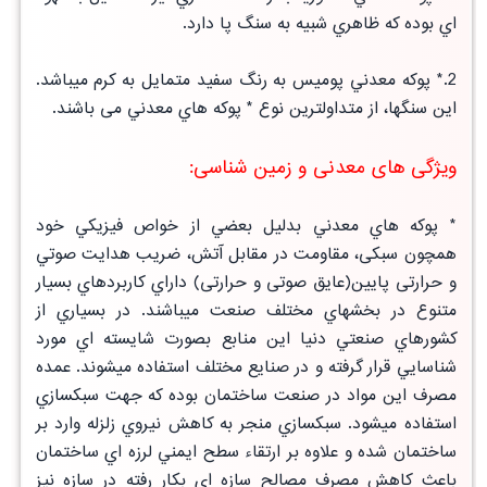
اي
بوده كه ظاهري شبيه به سنگ پا دارد.
2.* پوكه معدني پوميس به رنگ سفيد متمايل به كرم ميباشد.
اين سنگها، از متداولترين نوع * پوكه هاي معدني می باشند.
ویژگی های معدنی و زمین شناسی:
* پوكه هاي معدني بدليل بعضي از خواص فيزيكي خود
همچون سبكی، مقاومت در مقابل آتش، ضريب هدايت صوتي
و حرارتی پايين(عايق صوتی و حرارتی) داراي كاربردهاي بسيار
متنوع در بخشهاي مختلف صنعت ميباشند. در بسياري از
كشورهاي صنعتي دنيا اين منابع بصورت شايسته اي مورد
شناسايي قرار گرفته و در صنايع مختلف استفاده ميشوند. عمده
مصرف اين مواد در صنعت ساختمان بوده كه جهت سبكسازي
استفاده ميشود. سبكسازي منجر به كاهش نيروي زلزله وارد بر
ساختمان شده و علاوه بر ارتقاء سطح ايمني لرزه اي ساختمان
باعث كاهش مصرف مصالح سازه اي بكار رفته در سازه نيز