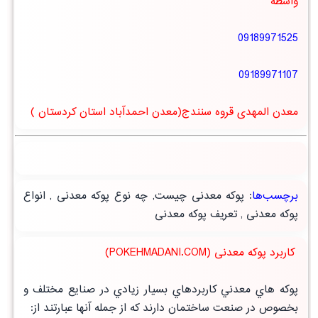
واسطه
09189971525
09189971107
معدن المهدی قروه سنندج(معدن احمدآباد استان کردستان )
برچسب‌ها
:
پوکه معدنی چیست
,
چه نوع پوکه معدنی
,
انواع
پوکه معدنی
,
تعریف پوکه معدنی
کاربرد پوکه معدنی (POKEHMADANI.COM)
پوكه هاي معدني كاربردهاي بسيار زيادي در صنايع مختلف و
بخصوص در صنعت ساختمان دارند كه از جمله آنها عبارتند از: