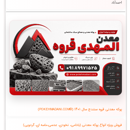
احمدآباد
پوکه معدنی قروه سنندج سال ۱۴۰۱ (©POKEHMADANI.COM)
فروش ویژه انواع پوکه معدنی (بادامی، نخودی، عدسی،ماسه ای، گردویی)