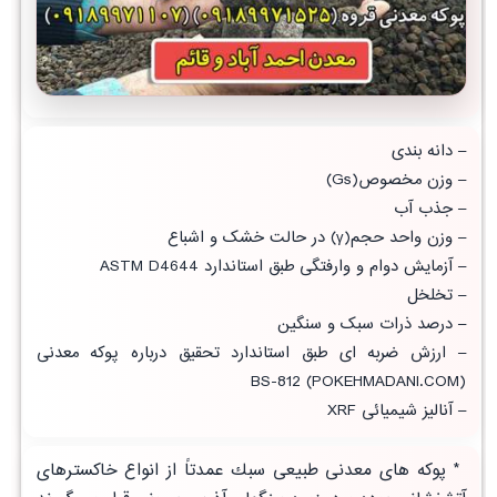
– دانه بندی
– وزن مخصوص(Gs)
– جذب آب
– وزن واحد حجم(γ) در حالت خشک و اشباع
– آزمایش دوام و وارفتگی طبق استاندارد ASTM D4644
– تخلخل
– درصد ذرات سبک و سنگین
– ارزش ضربه ای طبق
استاندارد تحقیق
درباره پوکه معدنی
(POKEHMADANI.COM) BS-812
–
آنالیز شیمیائی
XRF
* پوكه های معدنی طبيعی سبك عمدتاً از انواع خاکسترهای