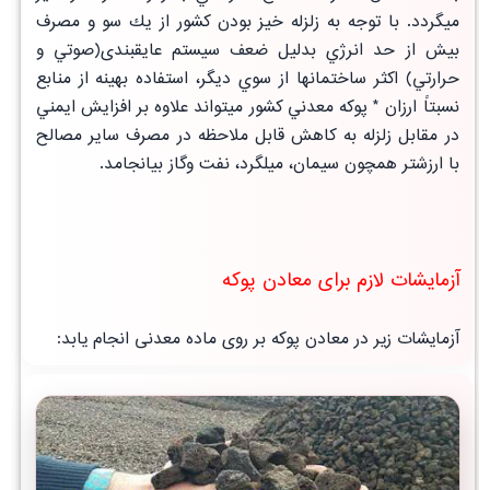
ميگردد. با توجه به زلزله خيز بودن كشور از يك سو و مصرف
بيش از حد انرژي بدليل ضعف سيستم
عايقبندی(صوتي و
حرارتي)
اكثر ساختمانها از سوي ديگر، استفاده بهينه از منابع
نسبتاً ارزان * پوكه معدني كشور ميتواند علاوه بر افزايش ايمني
در مقابل زلزله به
كاهش قابل ملاحظه در مصرف ساير مصالح
با ارزشتر همچون سيمان، ميلگرد، نفت وگاز بيانجامد.
آزمایشات لازم برای معادن پوکه
آزمایشات زیر در معادن پوکه بر روی ماده معدنی انجام یابد: