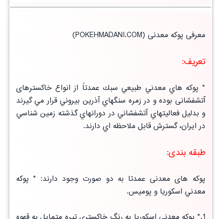
معرفی پوکه معدنی
(POKEHMADANI.COM)
تعریف:
* پوكه هاي معدني طبيعي سبك عمدتاً از انواع خاکسترهای
آتشفشانی بوده و در زمره سنگهاي آذرين بيروني قرار مي گيرند
و بدليل فعاليتهاي
آتشفشاني
در دورانهاي گذشته زمين شناسي
در ايران، گسترش قابل ملاحظه اي دارند.
طبقه بندی:
پوکه های معدنی عمدتا به دو صورت وجود دارند:
* پوكه
معدني اسكوريا و پوميس
.
1.* پوكه معدني اسكوريا به رنگ
خاكستري تيره متمايل به قهوه