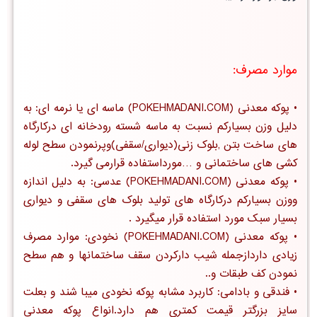
موارد مصرف:
•
پوکه معدنی
(POKEHMADANI.COM)
ماسه ای یا نرمه ای
: به
دلیل وزن بسیارکم نسبت به ماسه شسته رودخانه ای درکارگاه
های ساخت بتن ,بلوک زنی(دیواری/سقفی)وپرنمودن سطح لوله
کشی های ساختمانی و …مورداستفاده قرارمی گیرد.
•
پوکه معدنی
(POKEHMADANI.COM)
عدسی
: به دلیل اندازه
ووزن بسیارکم درکارگاه های تولید بلوک های سقفی و دیواری
بسیار سبک مورد استفاده قرار میگیرد .
•
پوکه معدنی
(POKEHMADANI.COM)
نخودی
: موارد مصرف
زیادی داردازجمله شیب دارکردن سقف ساختمانها و هم سطح
نمودن کف طبقات و..
•
فندقی و بادامی
: کاربرد مشابه پوکه نخودی میبا شند و بعلت
سایز بزرگتر قیمت کمتری هم دارد.انواع پوکه معدنی