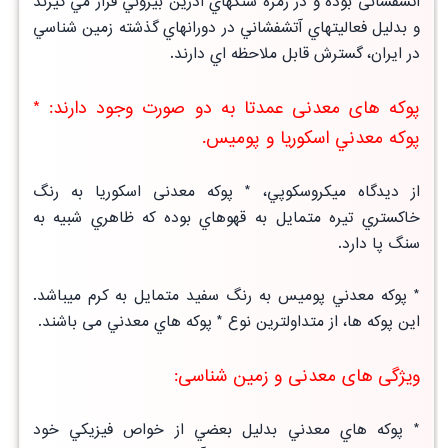
آتشفشانی بوده و در زمره سنگهاي آذرين بيروني قرار مي گيرند
و بدليل فعاليتهاي آتشفشاني در دورانهاي گذشته زمين شناسي
در ايران، گسترش قابل ملاحظه اي دارند.
پوکه های معدنی عمدتا به دو صورت وجود دارند: *
پوكه معدني اسكوريا و پوميس.
از ديدگاه میكروسكوپي، * پوكه معدنی اسكوريا به رنگ
خاكستري تيره متمايل به قهوهاي بوده كه ظاهري شبيه به
سنگ پا دارد.
* پوكه معدني پوميس به رنگ سفيد متمايل به كرم ميباشد.
اين پوکه ها، از متداولترين نوع * پوكه هاي معدني می باشند.
ویژگی های معدنی و زمین شناسی:
* پوكه هاي معدني بدليل بعضي از خواص فيزيكي خود