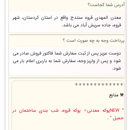
آدرس شما کجاست؟
معدن المهدی قروه سنندج واقع در استان کردستان، شهر
قروه، جاده سریش آباد می باشد.
پرداخت وجه به چه صورت است ؟
دوست عزیز پس از ثبت سفارش شما فاکتور فروش صادر می
شود و پس از واریز وجه، سفارش شما به باربری اعلام بار می
شود.
⚜️⚜️⚜️⚜️⚜️⚜️⚜️⚜️⚜️⚜️⚜️⚜️⚜️
منابع
"
NEWپوکه معدنی✧ پوکه قروه، شب بندی ساختمان در
حميل " .