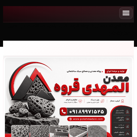
NEWپوکه معدنی✧ پوکه قروه، شب بندی ساختمان در حميل -
(0911)(2026)