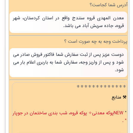
آدرس شما کجاست؟
معدن المهدی قروه سنندج واقع در استان کردستان، شهر
قروه، جاده سریش آباد می باشد.
پرداخت وجه به چه صورت است ؟
دوست عزیز پس از ثبت سفارش شما فاکتور فروش صادر می
شود و پس از واریز وجه، سفارش شما به باربری اعلام بار می
شود.
⚜️⚜️⚜️⚜️⚜️⚜️⚜️⚜️⚜️⚜️⚜️⚜️⚜️
منابع
"
NEWپوکه معدنی✧ پوکه قروه، شب بندی ساختمان در جوپار
" .