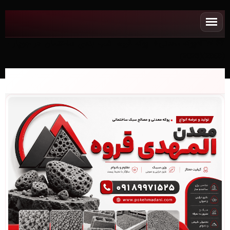
NEWپوکه معدنی✧ پوکه قروه، شب بندی ساختمان در جوپار -
(2858)(2026)