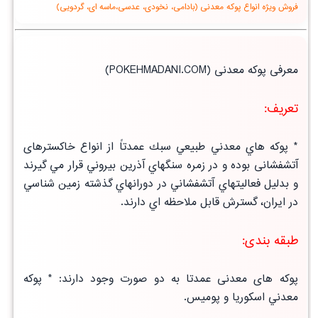
فروش ویژه انواع پوکه معدنی (بادامی، نخودی، عدسی،ماسه ای، گردویی)
معرفی پوکه معدنی
(POKEHMADANI.COM)
تعریف:
* پوكه هاي معدني طبيعي سبك عمدتاً از انواع خاکسترهای
آتشفشانی بوده و در زمره سنگهاي آذرين بيروني قرار مي گيرند
و بدليل فعاليتهاي
آتشفشاني
در دورانهاي گذشته زمين شناسي
در ايران، گسترش قابل ملاحظه اي دارند.
طبقه بندی:
پوکه های معدنی عمدتا به دو صورت وجود دارند:
* پوكه
معدني اسكوريا و پوميس
.