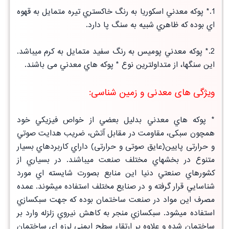
1.* پوكه معدني اسكوريا به رنگ
خاكستري تيره متمايل به قهوه
اي
بوده كه ظاهري شبيه به سنگ پا دارد.
2.* پوكه معدني پوميس به رنگ سفيد متمايل به كرم ميباشد.
اين سنگها، از متداولترين نوع * پوكه هاي معدني می باشند.
ویژگی های معدنی و زمین شناسی:
* پوكه هاي معدني بدليل بعضي از خواص فيزيكي خود
همچون سبكی، مقاومت در مقابل آتش، ضريب هدايت صوتي
و حرارتی پايين(عايق صوتی و حرارتی) داراي كاربردهاي بسيار
متنوع در بخشهاي مختلف صنعت ميباشند. در بسياري از
كشورهاي صنعتي دنيا اين منابع بصورت شايسته اي مورد
شناسايي قرار گرفته و در صنايع مختلف استفاده ميشوند. عمده
مصرف اين مواد در صنعت ساختمان بوده كه جهت سبكسازي
استفاده ميشود. سبكسازي منجر به كاهش نيروي زلزله وارد بر
ساختمان شده و علاوه بر ارتقاء سطح ايمني لرزه اي ساختمان