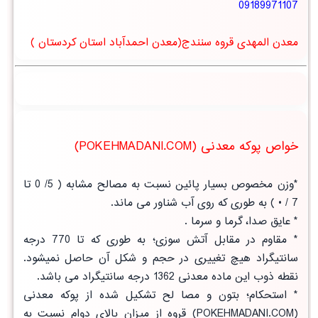
09189971107
معدن المهدی قروه سنندج(معدن احمدآباد استان کردستان )
خواص پوکه معدنی (POKEHMADANI.COM)
*وزن مخصوص بسیار پائین نسبت به مصالح مشابه ( 5/ 0 تا
7 / • ) به طوری که روی آب شناور می ماند.
* عایق صدا، گرما و سرما .
* مقاوم در مقابل آتش سوزی؛ به طوری که تا 770 درجه
سانتیگراد هیچ تغییری در حجم و شکل آن حاصل نمیشود.
نقطه ذوب این ماده معدنی 1362 درجه سانتیگراد می باشد.
* استحکام؛ بتون و مصا لح تشکیل شده از پوکه معدنی
(POKEHMADANI.COM) قروه از
میزان بالای دوام
نسبت به