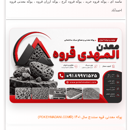
ماسه ای ، پوکه قروه خرید ، پوکه قروه کرج ، پوکه ارزان قروه ، پوکه معدنی قروه
احمدآباد
پوکه معدنی قروه سنندج سال ۱۴۰۱ (©POKEHMADANI.COM)