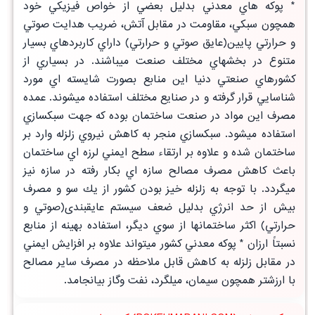
* پوكه هاي معدني بدليل بعضي از خواص فيزيكي خود
همچون سبكي، مقاومت در مقابل آتش، ضريب هدايت صوتي
و حرارتي پايين(عايق صوتي و حرارتي) داراي كاربردهاي بسيار
متنوع در بخشهاي مختلف صنعت ميباشند. در بسياري از
كشورهاي صنعتي دنيا اين منابع بصورت شايسته اي مورد
شناسايي قرار گرفته و در صنايع مختلف استفاده ميشوند. عمده
مصرف اين مواد در صنعت ساختمان بوده كه جهت سبكسازي
استفاده ميشود. سبكسازي منجر به كاهش نيروي زلزله وارد بر
ساختمان شده و علاوه بر ارتقاء سطح ايمني لرزه اي ساختمان
باعث كاهش مصرف مصالح سازه اي بكار رفته در سازه نيز
ميگردد. با توجه به زلزله خيز بودن كشور از يك سو و مصرف
بيش از حد انرژي بدليل ضعف سيستم عايقبندی(صوتي و
حرارتي) اكثر ساختمانها از سوي ديگر، استفاده بهينه از منابع
نسبتاً ارزان * پوكه معدني كشور ميتواند علاوه بر افزايش ايمني
در مقابل زلزله به كاهش قابل ملاحظه در مصرف ساير مصالح
با ارزشتر همچون سيمان، ميلگرد، نفت وگاز بيانجامد.