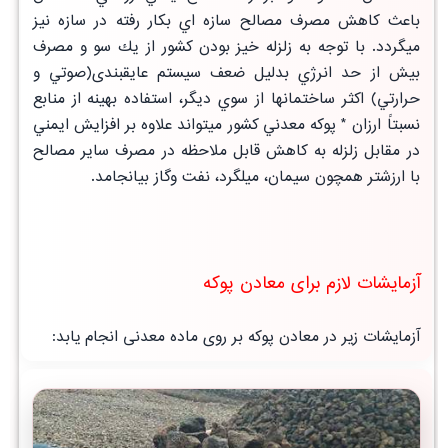
باعث كاهش مصرف مصالح سازه اي بكار رفته در سازه نيز
ميگردد. با توجه به زلزله خيز بودن كشور از يك سو و مصرف
بيش از حد انرژي بدليل ضعف سيستم
عايقبندی(صوتي و
حرارتي)
اكثر ساختمانها از سوي ديگر، استفاده بهينه از منابع
نسبتاً ارزان * پوكه معدني كشور ميتواند علاوه بر افزايش ايمني
در مقابل زلزله به
كاهش قابل ملاحظه در مصرف ساير مصالح
با ارزشتر همچون سيمان، ميلگرد، نفت وگاز بيانجامد.
آزمایشات لازم برای معادن پوکه
آزمایشات زیر در معادن پوکه بر روی ماده معدنی انجام یابد: