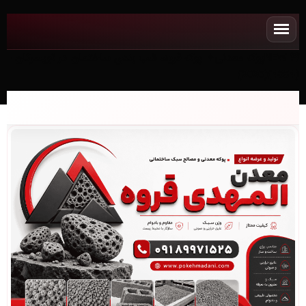
NEWپوکه معدنی✧ پوکه قروه، شب بندی ساختمان در تويسركان -
(4854)(2026)