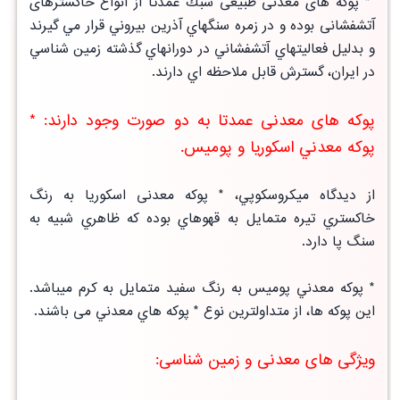
* پوكه های معدنی طبيعی سبك عمدتاً از انواع خاکسترهای
آتشفشانی بوده و در زمره سنگهاي آذرين بيروني قرار مي گيرند
و بدليل فعاليتهاي آتشفشاني در دورانهاي گذشته زمين شناسي
در ايران، گسترش قابل ملاحظه اي دارند.
پوکه های معدنی عمدتا به دو صورت وجود دارند: *
پوكه معدني اسكوريا و پوميس.
از ديدگاه میكروسكوپي، * پوكه معدنی اسكوريا به رنگ
خاكستري تيره متمايل به قهوهاي بوده كه ظاهري شبيه به
سنگ پا دارد.
* پوكه معدني پوميس به رنگ سفيد متمايل به كرم ميباشد.
اين پوکه ها، از متداولترين نوع * پوكه هاي معدني می باشند.
ویژگی های معدنی و زمین شناسی: