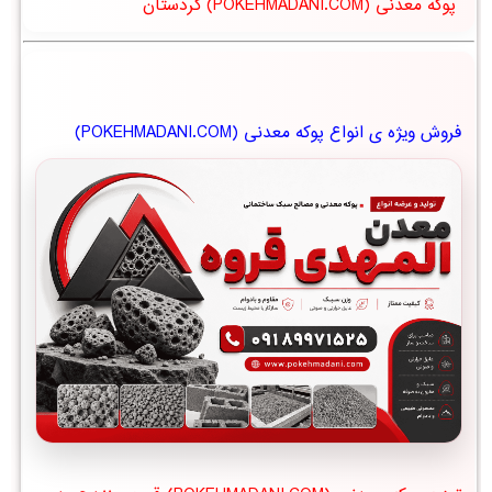
پوکه معدنی (POKEHMADANI.COM) کردستان
فروش ویژه ی انواع پوکه معدنی (POKEHMADANI.COM)