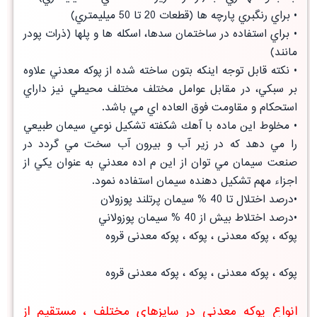
• براي رنگبري پارچه ها (قطعات 20 تا 50 ميليمتري)
• براي استفاده در ساختمان سدها، اسكله ها و پلها (ذرات پودر
مانند)
• نكته قابل توجه اينكه بتون ساخته شده از پوكه معدني علاوه
بر سبكي، در مقابل عوامل مختلف مختلف محيطي نيز داراي
استحكام و مقاومت فوق العاده اي مي باشد.
• مخلوط اين ماده با آهك شكفته تشكيل نوعي سيمان طبيعي
را مي دهد كه در زير آب و بيرون آب سخت مي گردد در
صنعت سيمان مي توان از اين م اده معدني به عنوان يكي از
اجزاء مهم تشكيل دهنده سيمان استفاده نمود.
•درصد اختلال تا 40 % سيمان پرتلند پوزولان
•درصد اختلاط بيش از 40 % سيمان پوزولاني
پوكه ، پوکه معدنی ، پوکه ، پوکه معدنی قروه
پوكه ، پوکه معدنی ، پوکه ، پوکه معدنی قروه
انواع پوكه معدنی در سایزهای مختلف ، مستقیم از