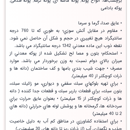
برچسب‌ها: انواع پوکه, پوکه ماسه ای, پوکه نرمه, پوکه فندقی,
پوکه بادامی
• عايق صدا، گرما و سرما
• مقاوم در مقابل آتش سوزي؛ به طوري كه تا 760 درجه
سانتيگراد هيچ تغييري در حجم و شكل آن حاصل نمي شود.
نقطه ذوب اين ماده معدني 1342 درجه سانتيگراد مي باشد.
• استحكام؛ بتون و مصا لح تشكيل شده از پوكه معدني از
ميزان بالاي دوام نسبت به وزن برخوردار مي باشد. موارد
مصرف • جهت شيب بندي بامها و كف ساختمان (دانه ها و
ذرات كوچكتر از 40 ميليمتر).
• براي تهيه بلوكهاي سبك سقفي و ديواري، مو زائيك سبك،
بتون سبك، براي قطعات باربر سبك و قطعات جدا كننده ( دانه
ها و ذرات كوچكتر از 15 ميليمتر) • بعنوان عايق حرارت براي
سردخانه ها، گرمخانه ها و پوشش لوله هاي حرارتي (دانه هاي
2 تا 40 ميليمتر)
• براي استفاده كشاورزي در مناطق كم آب به دليل خاصيت
جذب و نگهداري آب (از ذرات ريز تا دانه هاي 30 ميليمتري)