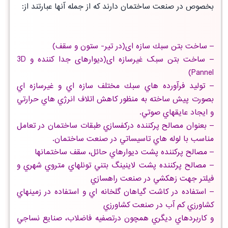
بخصوص در صنعت ساختمان دارند كه از جمله آنها عبارتند از:
– ساخت بتن سبك سازه ای(در تیر- ستون و سقف)
– ساخت بتن سبک غیرسازه ای(دیوارهای جدا کننده و 3D
Pannel)
– توليد فرآورده هاي سبك مختلف سازه اي و غيرسازه اي
بصورت پيش ساخته به منظور كاهش اتلاف انرژي هاي حرارتي
و ايجاد عايقهاي صوتي.
– بعنوان مصالح پركننده دركفسازي طبقات ساختمان در تعامل
مناسب با لوله هاي تاسيساتي در صنعت ساختمان.
– مصالح پركننده پشت ديوارهاي حائل، سقف ساختمانها
– مصالح پركننده پشت لاينينگ بتني تونلهاي متروي شهري و
فيلتر جهت زهكشي در صنعت راهسازي
– استفاده در كاشت گياهان گلخانه اي و استفاده در زمينهاي
كشاورزي كم آب در صنعت كشاورزي
و كاربردهاي ديگري همچون درتصفيه فاضلاب، صنايع نساجي