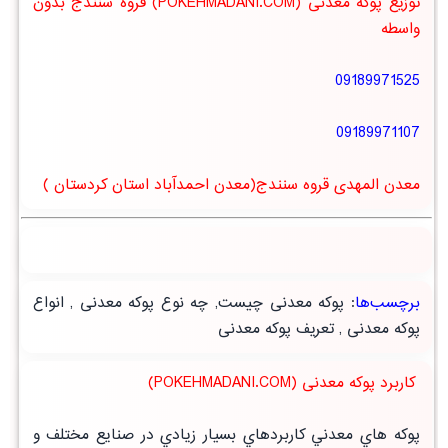
توزیع پوکه معدنی (POKEHMADANI.COM) قروه سنندج بدون
واسطه
09189971525
09189971107
معدن المهدی قروه سنندج(معدن احمدآباد استان کردستان )
برچسب‌ها
:
پوکه معدنی چیست
,
چه نوع پوکه معدنی
,
انواع
پوکه معدنی
,
تعریف پوکه معدنی
کاربرد پوکه معدنی (POKEHMADANI.COM)
پوكه هاي معدني كاربردهاي بسيار زيادي در صنايع مختلف و