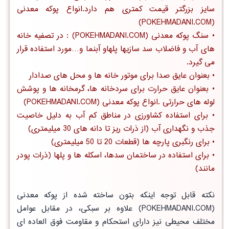
سایز بزرگتر قیمت کمتری هم دارد.انواع پوکه معدنی
(POKEHMADANI.COM)
•
سنگ پوکه معدنی
(POKEHMADANI.COM) : در تصفیه خانه
های آب و فاضلاب سد سازیها پلهاو آبنما و…مورد استفاده قرار
می گیرد.
• بعنوان
عایق صدا
برای موتور خانه ها و محل های صدادار
• بعنوان
عایق حرارت
برای سردخانه ها، گرمخانه ها و پوشش
لوله های حرارتی .انواع پوکه معدنی (POKEHMADANI.COM)
• برای استفاده
کشاورزی در مناطق کم آب
به دلیل خاصیت
جذب و نگهداری آب (از ذرات ریز تا دانه های 30 میلیمتری)
• برای رنگبری پارچه ها (قطعات 20 تا 50 میلیمتری)
• برای استفاده در ساختمان سدها، اسکله ها و پلها (ذرات پودر
مانند)
نکته قابل توجه اینکه بتون ساخته شده از پوکه معدنی
(POKEHMADANI.COM) علاوه بر سبکی، در مقابل عوامل
مختلف محیطی نیز دارای استحکام و مقاومت فوق العاده ای