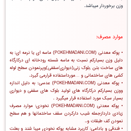
وزن برخوردار میباشد.
موارد مصرف:
•
پوکه معدنی
(POKEHMADANI.COM)
ماسه ای یا نرمه ای
: به
دلیل وزن بسیارکم نسبت به ماسه شسته رودخانه ای درکارگاه
های ساخت بتن ,بلوک زنی(دیواری/سقفی)وپرنمودن سطح لوله
کشی های ساختمانی و …مورداستفاده قرارمی گیرد.
•
پوکه معدنی
(POKEHMADANI.COM)
عدسی
: به دلیل اندازه
ووزن بسیارکم درکارگاه های تولید بلوک های سقفی و دیواری
بسیار سبک مورد استفاده قرار میگیرد .
•
پوکه معدنی
(POKEHMADANI.COM)
نخودی
: موارد مصرف
زیادی داردازجمله شیب دارکردن سقف ساختمانها و هم سطح
نمودن کف طبقات و..
•
فندقی و بادامی
: کاربرد مشابه پوکه نخودی میبا شند و بعلت