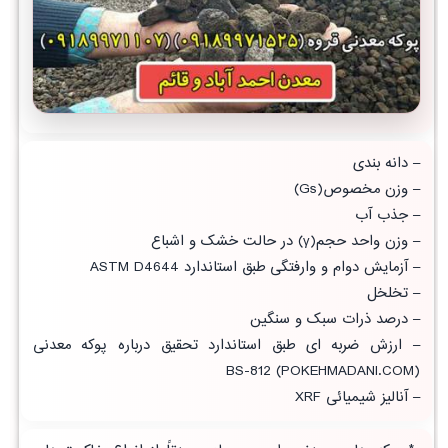
– دانه بندی
– وزن مخصوص(Gs)
– جذب آب
– وزن واحد حجم(γ) در حالت خشک و اشباع
– آزمایش دوام و وارفتگی طبق استاندارد ASTM D4644
– تخلخل
– درصد ذرات سبک و سنگین
– ارزش ضربه ای طبق
استاندارد تحقیق
درباره پوکه معدنی
(POKEHMADANI.COM) BS-812
–
آنالیز شیمیائی
XRF