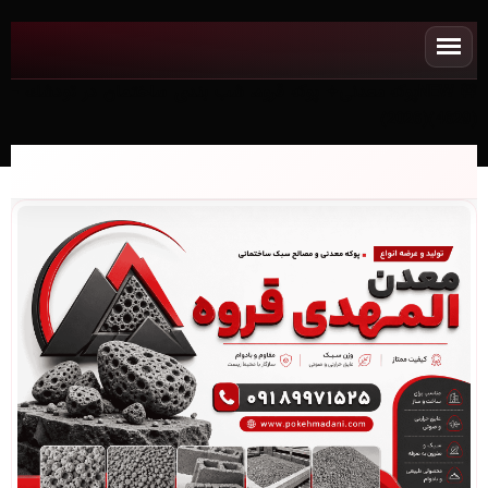
NEWپوکه معدنی✧ پوکه قروه، شب بندی ساختمان در تودشك -
(4629)(2026)