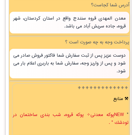
آدرس شما کجاست؟
معدن المهدی قروه سنندج واقع در استان کردستان، شهر
قروه، جاده سریش آباد می باشد.
پرداخت وجه به چه صورت است ؟
دوست عزیز پس از ثبت سفارش شما فاکتور فروش صادر می
شود و پس از واریز وجه، سفارش شما به باربری اعلام بار می
شود.
⚜️⚜️⚜️⚜️⚜️⚜️⚜️⚜️⚜️⚜️⚜️⚜️⚜️
منابع
"
NEWپوکه معدنی✧ پوکه قروه، شب بندی ساختمان در
تودشك " .