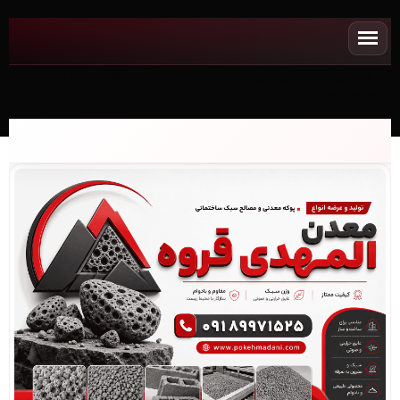
NEWپوکه معدنی✧ پوکه قروه، شب بندی ساختمان در تربت جام
- (2658)(2026)