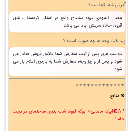
آدرس شما کجاست؟
معدن المهدی قروه سنندج واقع در استان کردستان، شهر
قروه، جاده سریش آباد می باشد.
پرداخت وجه به چه صورت است ؟
دوست عزیز پس از ثبت سفارش شما فاکتور فروش صادر می
شود و پس از واریز وجه، سفارش شما به باربری اعلام بار می
شود.
⚜️⚜️⚜️⚜️⚜️⚜️⚜️⚜️⚜️⚜️⚜️⚜️⚜️
منابع
"
NEWپوکه معدنی✧ پوکه قروه، شب بندی ساختمان در تربت
جام " .