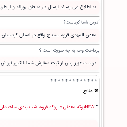
به اطلاع می رساند ارسال بار به طور روزانه و از 
آدرس شما کجاست؟
معدن المهدی قروه سنندج واقع در استان کردستان، 
پرداخت وجه به چه صورت است ؟
دوست عزیز پس از ثبت سفارش شما فاکتور فروش صاد
⚜️⚜️⚜️⚜️⚜️⚜️⚜️⚜️⚜️⚜️⚜️⚜️⚜️
منابع
"
NEWپوکه معدنی✧ پوکه قروه، شب بندی ساختمان در بهمن " .