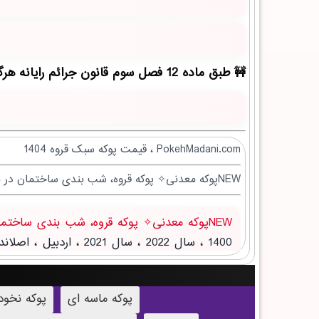
طبق ماده 12 فصل سوم قانون جرائم رایانه هرگونه کپی برداری بدون ذکر منبع مقاله ممنوع بوده و پیگرد قانونی دارد!
PokehMadani.com ، قیمت پوکه سبک قروه 1404
NEWپوکه معدنی✧ پوکه قروه، شب بندی ساختمان در بهمن
NEWپوکه معدنی✧ پوکه قروه، شب بندی ساختمان در بهمن
پوکه ماسه ای
پوکه نخو