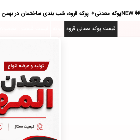
NEWپوکه معدنی✧ پوکه قروه، شب بندی ساختمان در بهمن - (4150)(2026)
قیمت پوکه معدنی قروه
پوکه
لیست قیمت
محصولا