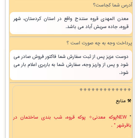
آدرس شما کجاست؟
معدن المهدی قروه سنندج واقع در استان کردستان، شهر
قروه، جاده سریش آباد می باشد.
پرداخت وجه به چه صورت است ؟
دوست عزیز پس از ثبت سفارش شما فاکتور فروش صادر می
شود و پس از واریز وجه، سفارش شما به باربری اعلام بار می
شود.
⚜️⚜️⚜️⚜️⚜️⚜️⚜️⚜️⚜️⚜️⚜️⚜️⚜️
منابع
"
NEWپوکه معدنی✧ پوکه قروه، شب بندی ساختمان در
باقرشهر " .