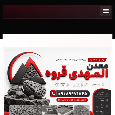
NEWپوکه معدنی✧ پوکه قروه، شب بندی ساختمان در باقرشهر -
(0637)(2026)