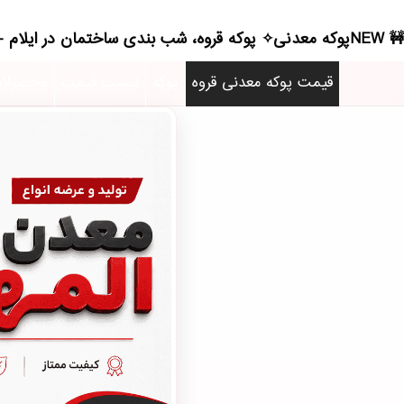
NEWپوکه معدنی✧ پوکه قروه، شب بندی ساختمان در ايلام - (5838)(2026)
قیمت پوکه معدنی قروه
پوکه
لیست قیمت
محصولا