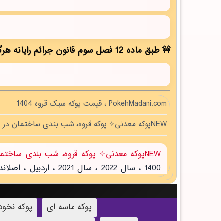
طبق ماده 12 فصل سوم قانون جرائم رایانه هرگونه کپی برداری بدون ذکر منبع مقاله ممنوع بوده و پیگرد قانونی دارد!
PokehMadani.com ، قیمت پوکه سبک قروه 1404
NEWپوکه معدنی✧ پوکه قروه، شب بندی ساختمان در ايلام
NEWپوکه معدنی✧ پوکه قروه، شب بندی ساختمان در ايلام
پوکه ماسه ای
پوکه نخو