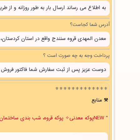
به اطلاع می رساند ارسال بار به طور روزانه و از 
آدرس شما کجاست؟
معدن المهدی قروه سنندج واقع در استان کردستان، 
پرداخت وجه به چه صورت است ؟
دوست عزیز پس از ثبت سفارش شما فاکتور فروش صاد
⚜️⚜️⚜️⚜️⚜️⚜️⚜️⚜️⚜️⚜️⚜️⚜️⚜️
منابع
"
NEWپوکه معدنی✧ پوکه قروه، شب بندی ساختمان در ايلام " .