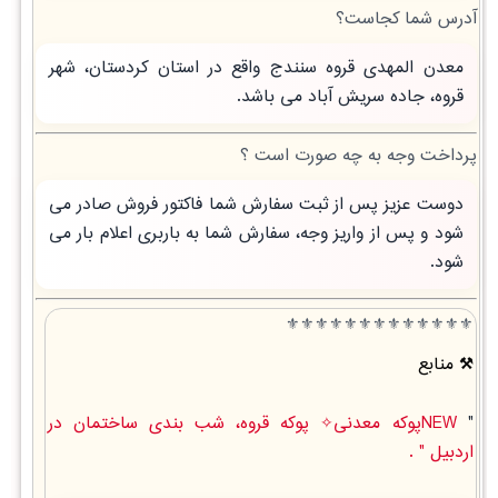
آدرس شما کجاست؟
معدن المهدی قروه سنندج واقع در استان کردستان، شهر
قروه، جاده سریش آباد می باشد.
پرداخت وجه به چه صورت است ؟
دوست عزیز پس از ثبت سفارش شما فاکتور فروش صادر می
شود و پس از واریز وجه، سفارش شما به باربری اعلام بار می
شود.
⚜️⚜️⚜️⚜️⚜️⚜️⚜️⚜️⚜️⚜️⚜️⚜️⚜️
منابع
"
NEWپوکه معدنی✧ پوکه قروه، شب بندی ساختمان در
اردبيل " .