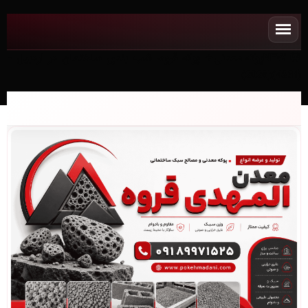
NEWپوکه معدنی✧ پوکه قروه، شب بندی ساختمان در اردبيل -
(4231)(2026)