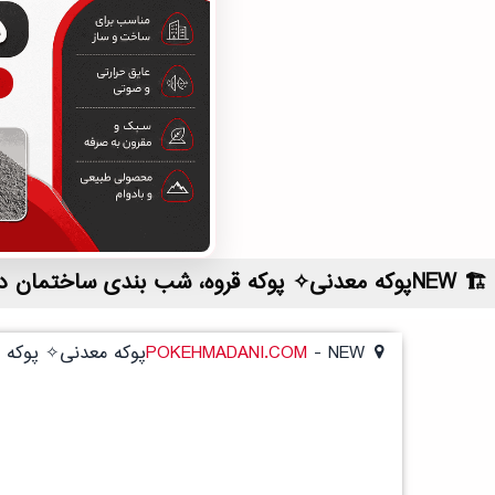
NEWپوکه معدنی✧ پوکه قروه، شب بندی ساختمان در احمدسرگوراب | لیست قیمت روز و خرید مستقیم ، مناسب تر از نمایندگی شهرستان ها
NEWپوکه معدنی✧ پوکه قروه، شب بندی ساختمان در احمدسرگوراب
-
POKEHMADANI.COM
NEWپوکه معدنی✧ پوکه قروه، شب بندی ساختمان در احمدسرگوراب