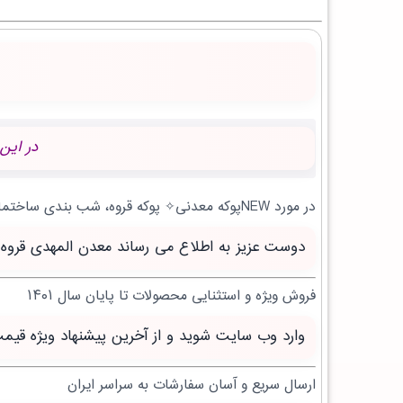
در این
در مورد NEWپوکه معدنی✧ پوکه قروه، شب بندی ساختمان در احمدسرگوراب | بروز رسانی جمعه, 16 مرداد 1405 چه می دانید؟
دوست عزیز به اطلاع می رساند معدن المهدی قروه سنندج با بیش از 20 سال تجربه آماده خدمت 
فروش ویژه و استثنایی محصولات تا پایان سال ۱۴۰۱
وارد وب سایت شوید و از آخرین پیشنهاد ویژه قیم
ارسال سریع و آسان سفارشات به سراسر ایران