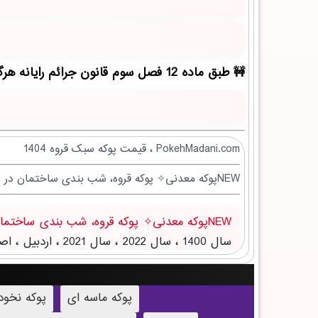
طبق ماده 12 فصل سوم قانون جرائم رایانه هرگونه کپی برداری بدون ذکر منبع مقاله ممنوع بوده و پیگرد قانونی دارد!
PokehMadani.com ، قیمت پوکه سبک قروه 1404
NEWپوکه معدنی✧ پوکه قروه، شب بندی ساختمان در احمدسرگوراب
NEWپوکه معدنی✧ پوکه قروه، شب بندی ساختمان در احمدسرگوراب
پوکه ماسه ای
پوکه نخو