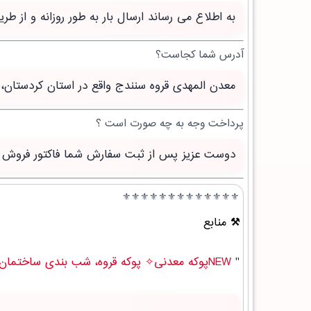
به اطلاع می رساند ارسال بار به طور روزانه و از 
آدرس شما کجاست؟
معدن المهدی قروه سنندج واقع در استان کردستان، 
پرداخت وجه به چه صورت است ؟
دوست عزیز پس از ثبت سفارش شما فاکتور فروش صاد
⚜️⚜️⚜️⚜️⚜️⚜️⚜️⚜️⚜️⚜️⚜️⚜️⚜️
منابع
"
NEWپوکه معدنی✧ پوکه قروه، شب بندی ساختمان در احمدسرگوراب " .