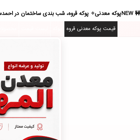
NEWپوکه معدنی✧ پوکه قروه، شب بندی ساختمان در احمدسرگوراب - (5700)(2026)
قیمت پوکه معدنی قروه
پوکه
لیست قیمت
محصولا