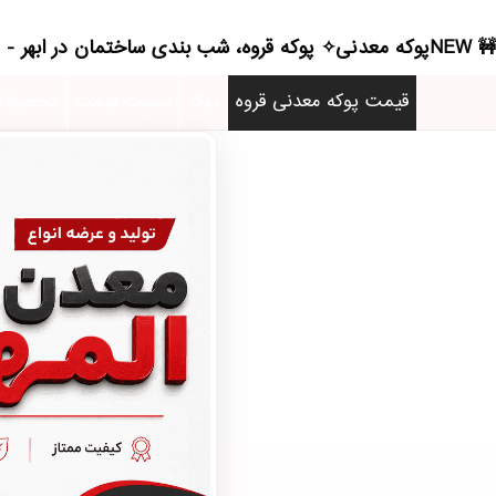
NEWپوکه معدنی✧ پوکه قروه، شب بندی ساختمان در ابهر - (4251)(2026)
قیمت پوکه معدنی قروه
پوکه
لیست قیمت
محصولا