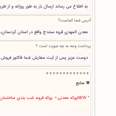
به اطلاع می رساند ارسال بار به طور روزانه و از 
آدرس شما کجاست؟
معدن المهدی قروه سنندج واقع در استان کردستان، 
پرداخت وجه به چه صورت است ؟
دوست عزیز پس از ثبت سفارش شما فاکتور فروش صاد
⚜️⚜️⚜️⚜️⚜️⚜️⚜️⚜️⚜️⚜️⚜️⚜️⚜️
منابع
"
NEWپوکه معدنی✧ پوکه قروه، شب بندی ساختمان در ابهر " .