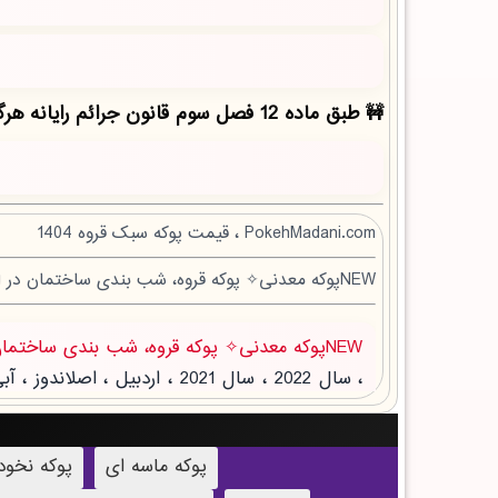
طبق ماده 12 فصل سوم قانون جرائم رایانه هرگونه کپی برداری بدون ذکر منبع مقاله ممنوع بوده و پیگرد قانونی دارد!
PokehMadani.com ، قیمت پوکه سبک قروه 1404
NEWپوکه معدنی✧ پوکه قروه، شب بندی ساختمان در ابهر
NEWپوکه معدنی✧ پوکه قروه، شب بندی ساختمان در ابهر
پوکه ماسه ای
پوکه نخو