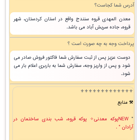
آدرس شما کجاست؟
معدن المهدی قروه سنندج واقع در استان کردستان، شهر
قروه، جاده سریش آباد می باشد.
پرداخت وجه به چه صورت است ؟
دوست عزیز پس از ثبت سفارش شما فاکتور فروش صادر می
شود و پس از واریز وجه، سفارش شما به باربری اعلام بار می
شود.
⚜️⚜️⚜️⚜️⚜️⚜️⚜️⚜️⚜️⚜️⚜️⚜️⚜️
منابع
"
NEWپوکه معدنی✧ پوکه قروه، شب بندی ساختمان در
آرادان " .