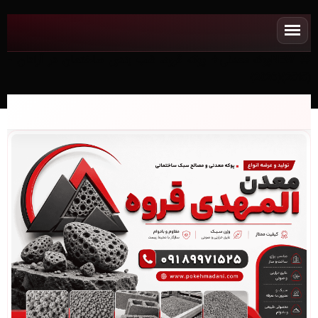
NEWپوکه معدنی✧ پوکه قروه، شب بندی ساختمان در آرادان -
(2515)(2026)