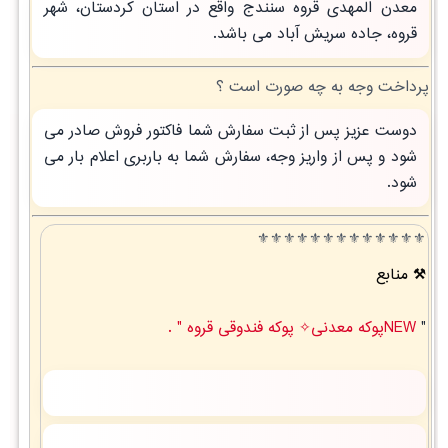
معدن المهدی قروه سنندج واقع در استان کردستان، شهر
قروه، جاده سریش آباد می باشد.
پرداخت وجه به چه صورت است ؟
دوست عزیز پس از ثبت سفارش شما فاکتور فروش صادر می
شود و پس از واریز وجه، سفارش شما به باربری اعلام بار می
شود.
⚜️⚜️⚜️⚜️⚜️⚜️⚜️⚜️⚜️⚜️⚜️⚜️⚜️
منابع
"
NEWپوکه معدنی✧ پوکه فندوقی قروه " .