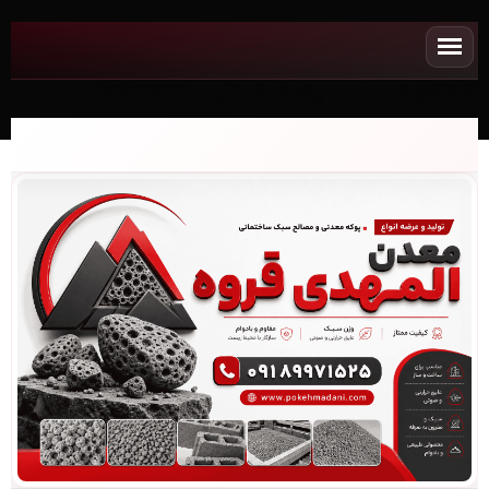
NEWپوکه معدنی✧ پوکه فندوقی قروه - (3412)(2026)