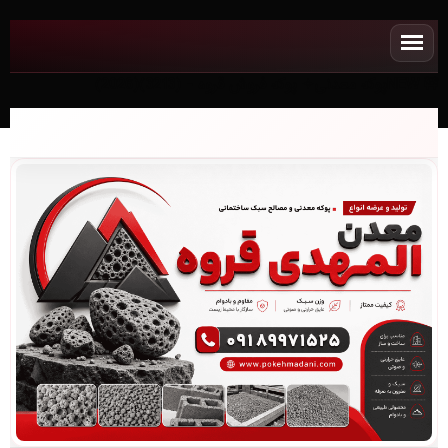
NEWپوکه معدنی✧ پوکه فروش قروه - (3213)(2026)