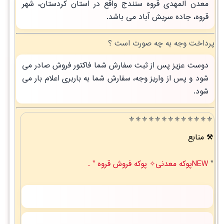
معدن المهدی قروه سنندج واقع در استان کردستان، شهر
قروه، جاده سریش آباد می باشد.
پرداخت وجه به چه صورت است ؟
دوست عزیز پس از ثبت سفارش شما فاکتور فروش صادر می
شود و پس از واریز وجه، سفارش شما به باربری اعلام بار می
شود.
⚜️⚜️⚜️⚜️⚜️⚜️⚜️⚜️⚜️⚜️⚜️⚜️⚜️
منابع
"
NEWپوکه معدنی✧ پوکه فروش قروه " .