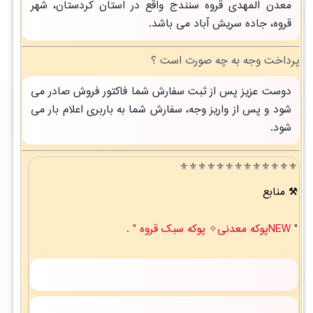
معدن المهدی قروه سنندج واقع در استان کردستان، شهر
قروه، جاده سریش آباد می باشد.
پرداخت وجه به چه صورت است ؟
دوست عزیز پس از ثبت سفارش شما فاکتور فروش صادر می
شود و پس از واریز وجه، سفارش شما به باربری اعلام بار می
شود.
⚜️⚜️⚜️⚜️⚜️⚜️⚜️⚜️⚜️⚜️⚜️⚜️⚜️
منابع
"
NEWپوکه معدنی✧ پوکه سبک قروه " .