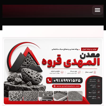
NEWپوکه معدنی✧ پوکه سبک قروه - (2134)(2026)