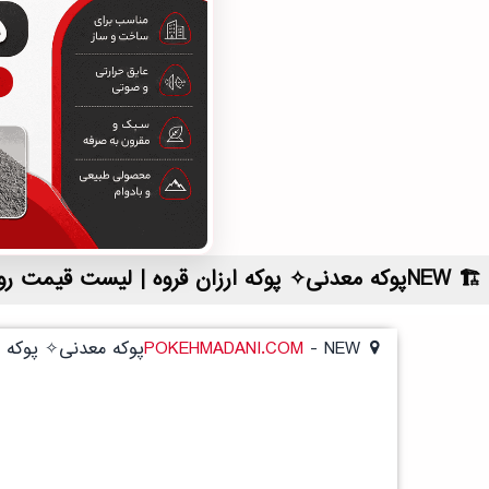
NEWپوکه معدنی✧ پوکه ارزان قروه | لیست قیمت روز و خرید مستقیم ، مناسب تر از نمایندگی شهرستان ها
NEWپوکه معدنی✧ پوکه ارزان قروه
-
POKEHMADANI.COM
NEWپوکه معدنی✧ پوکه ارزان قروه