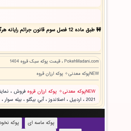
طبق ماده 12 فصل سوم قانون جرائم رایانه هرگونه کپی برداری بدون ذکر منبع مقاله ممنوع بوده و پیگرد قانونی دارد!
PokehMadani.com ، قیمت پوکه سبک قروه 1404
NEWپوکه معدنی✧ پوکه ارزان قروه
NEWپوکه معدنی✧ پوکه ارزان قروه
پوکه ماسه ای
پوکه نخو