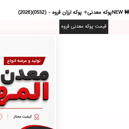
NEWپوکه معدنی✧ پوکه ارزان قروه - (0532)(2026)
قیمت پوکه معدنی قروه
پوکه
لیست قیمت
محصولا