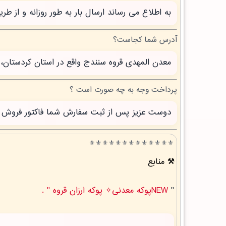
به اطلاع می رساند ارسال بار به طور روزانه و از 
آدرس شما کجاست؟
معدن المهدی قروه سنندج واقع در استان کردستان، 
پرداخت وجه به چه صورت است ؟
دوست عزیز پس از ثبت سفارش شما فاکتور فروش صاد
⚜️⚜️⚜️⚜️⚜️⚜️⚜️⚜️⚜️⚜️⚜️⚜️⚜️
منابع
"
NEWپوکه معدنی✧ پوکه ارزان قروه " .