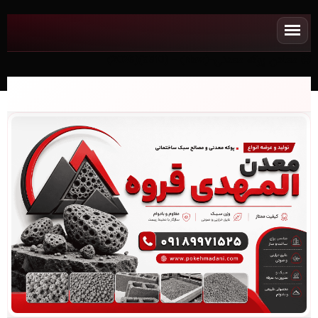
معادن پوکه معدنی-(New) - (5310)(2026)