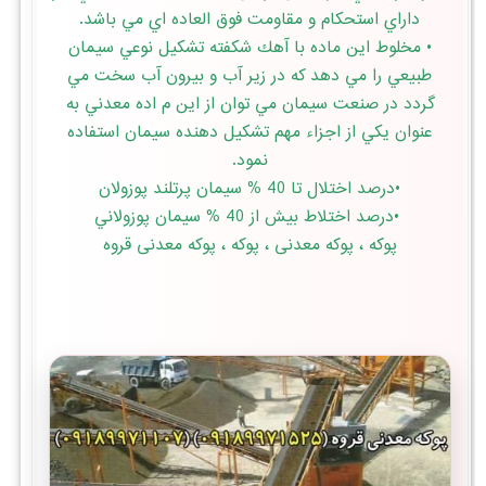
داراي استحكام و مقاومت فوق العاده اي مي باشد.
• مخلوط اين ماده با آهك شكفته تشكيل نوعي سيمان
طبيعي را مي دهد كه در زير آب و بيرون آب سخت مي
گردد در صنعت سيمان مي توان از اين م اده معدني به
عنوان يكي از اجزاء مهم تشكيل دهنده سيمان استفاده
نمود.
•درصد اختلال تا 40 % سيمان پرتلند پوزولان
•درصد اختلاط بيش از 40 % سيمان پوزولاني
پوكه ، پوکه معدنی ، پوکه ، پوکه معدنی قروه