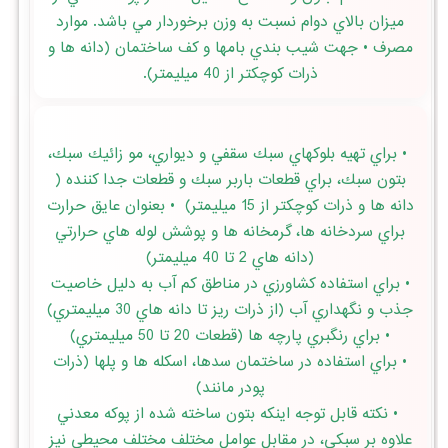
ميزان بالاي دوام نسبت به وزن برخوردار مي باشد. موارد
مصرف • جهت شيب بندي بامها و كف ساختمان (دانه ها و
ذرات كوچكتر از 40 ميليمتر).
• براي تهيه بلوكهاي سبك سقفي و ديواري، مو زائيك سبك،
بتون سبك، براي قطعات باربر سبك و قطعات جدا كننده (
دانه ها و ذرات كوچكتر از 15 ميليمتر) • بعنوان عايق حرارت
براي سردخانه ها، گرمخانه ها و پوشش لوله هاي حرارتي
(دانه هاي 2 تا 40 ميليمتر)
• براي استفاده كشاورزي در مناطق كم آب به دليل خاصيت
جذب و نگهداري آب (از ذرات ريز تا دانه هاي 30 ميليمتري)
• براي رنگبري پارچه ها (قطعات 20 تا 50 ميليمتري)
• براي استفاده در ساختمان سدها، اسكله ها و پلها (ذرات
پودر مانند)
• نكته قابل توجه اينكه بتون ساخته شده از پوكه معدني
علاوه بر سبكي، در مقابل عوامل مختلف مختلف محيطي نيز