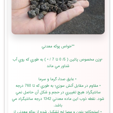
**خواص پوكه معدني
•وزن مخصوص پائين ( 5/ 0 تا 7 / • ) به طوري كه روي آب
شناور مي ماند
• عايق صدا، گرما و سرما
• مقاوم در مقابل آتش سوزي؛ به طوري كه تا 760 درجه
سانتيگراد هيچ تغييري در حجم و شكل آن حاصل نمي
شود. نقطه ذوب اين ماده معدني 1342 درجه سانتيگراد مي
باشد.
• استحكام؛ بتون و مصا لح تشكيل شده از پوكه معدني از