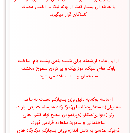
با هزینه ای بسیار کمتر از پوکه لیکا در اختیار مصرف
کنندگان قرار میگیرد.
از این ماده ارزشمند برای شیب بندی پشت بام ,ساخت
بلوک های سبک، موزاییک و پر کردن سطوح مختلف
ساختمان و ... استفاده می شود.
1-ماسه پوكه:به دلیل وزن بسیاركم نسبت به ماسه
معمولی(شسته/رودخانه ای)دركاركاه هایساخت بتن ,بلوك
زنی(دیواری/سقفی)وپرنمودن سطح لوله كشی های
ساختمانی و ...مورداستفاده قرارمی گیرد.
2-پوكه عدسی:به دلیل اندازه ووزن بسیاركم دركارگاه های