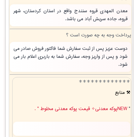
معدن المهدی قروه سنندج واقع در استان کردستان، شهر
قروه، جاده سریش آباد می باشد.
پرداخت وجه به چه صورت است ؟
دوست عزیز پس از ثبت سفارش شما فاکتور فروش صادر می
شود و پس از واریز وجه، سفارش شما به باربری اعلام بار می
شود.
⚜️⚜️⚜️⚜️⚜️⚜️⚜️⚜️⚜️⚜️⚜️⚜️⚜️
منابع
"
NEWپوکه معدنی✧ قیمت پوکه معدنی مخلوط " .