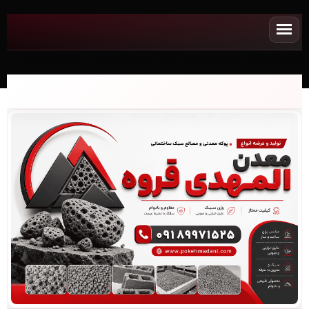
NEWپوکه معدنی✧ قیمت پوکه معدنی مخلوط - (0042)(2026)