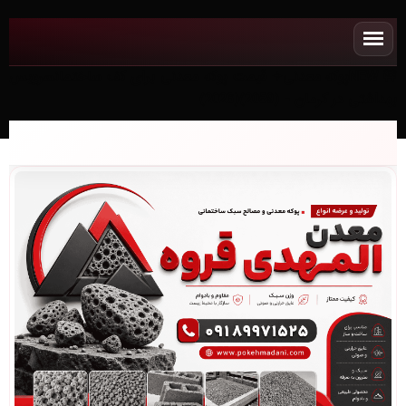
NEWپوکه معدنی✧ قیمت پوکه معدنی برای کف ساختمانسرویس
بهداشتی در کرمان - (2059)(2026)